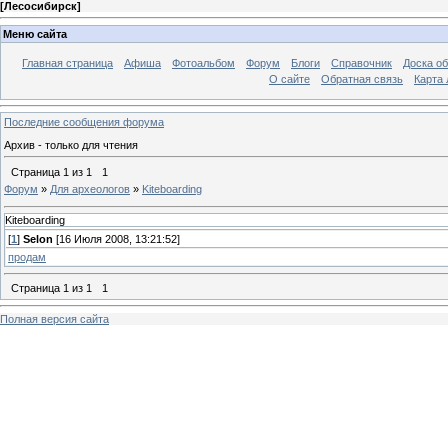
[
Лесосибирск
]
Меню сайта
Главная страница
Афиша
Фотоальбом
Форум
Блоги
Справочник
Доска о
О сайте
Обратная связь
Карта
Последние сообщения форума
Архив - только для чтения
Страница
1
из
1
1
Форум
»
Для археологов
»
Kiteboarding
Kiteboarding
[
1
]
Selon
[16 Июля 2008, 13:21:52]
продам
Страница
1
из
1
1
Полная версия сайта