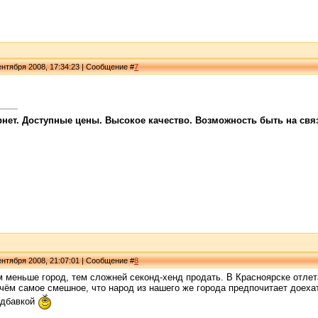
нтября 2008, 17:34:23 | Сообщение #
7
ет. Доступные цены. Высокое качество. Возможность быть на связи
нтября 2008, 21:07:01 | Сообщение #
8
м меньше город, тем сложней секонд-хенд продать. В Красноярске отлетае
ём самое смешное, что народ из нашего же города предпочитает доехать
адбавкой