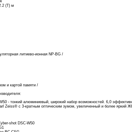
я
2.2 (T) м
муляторная литиево-ионная NP-BG /
ром и картой памяти /
изводителя:
 W50 - тонкий алюминиевый, широкий набор возможностей. 6,0 эффектив
arl Zeiss® с 3-кратным оптическим зумом, увеличенный и более яркий Ж
Cyber-shot DSC-W50
G1
тво BC-CSG