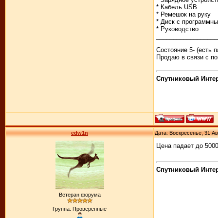
* Кабель USB
* Ремешок на руку
* Диск с программн
* Руководство
__________________
Состояние 5- (есть 
Продаю в связи с по
Спутниковый Интерн
edw1n
Дата: Воскресенье, 31 Ав
Цена падает до 5000
Спутниковый Интерн
Ветеран форума
Группа: Проверенные