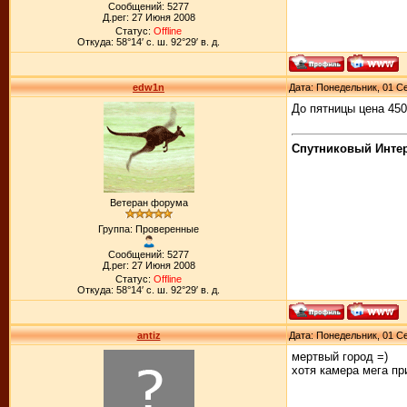
Сообщений: 5277
Д.рег: 27 Июня 2008
Статус:
Offline
Откуда: 58°14′ с. ш. 92°29′ в. д.
edw1n
Дата: Понедельник, 01 Се
До пятницы цена 450
Спутниковый Интерн
Ветеран форума
Группа: Проверенные
Сообщений: 5277
Д.рег: 27 Июня 2008
Статус:
Offline
Откуда: 58°14′ с. ш. 92°29′ в. д.
antiz
Дата: Понедельник, 01 Се
мертвый город =)
хотя камера мега пр