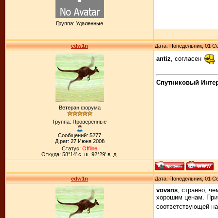
Группа: Удаленные
edw1n
Дата: Понедельник, 01 Се
antiz
, согласен
Спутниковый Интерн
Ветеран форума
Группа: Проверенные
Сообщений: 5277
Д.рег: 27 Июня 2008
Статус:
Offline
Откуда: 58°14′ с. ш. 92°29′ в. д.
edw1n
Дата: Понедельник, 01 Се
vovans
, странно, че
хорошим ценам. Прич
соответствующей н