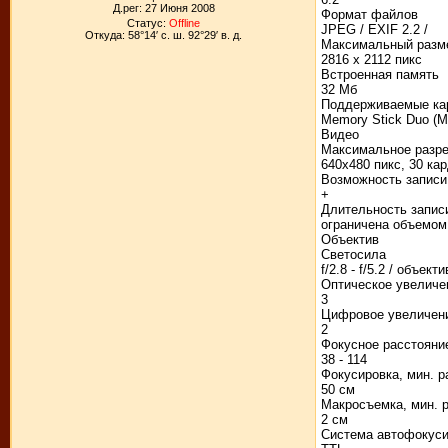
Д.рег: 27 Июня 2008
Формат файлов
Статус:
Offline
JPEG / EXIF 2.2 /
Откуда: 58°14′ с. ш. 92°29′ в. д.
Максимальный разм
2816 x 2112 пикс
Встроенная память
32 Мб
Поддерживаемые ка
Memory Stick Duo (MS
Видео
Максимальное разр
640x480 пикс, 30 кар
Возможность записи
+
Длительность запис
ограничена объемом
Объектив
Светосила
f/2.8 - f/5.2 / объект
Оптическое увеличе
3
Цифровое увеличен
2
Фокусное расстояние
38 - 114
Фокусировка, мин. р
50 см
Макросъемка, мин. 
2 см
Система автофокуси