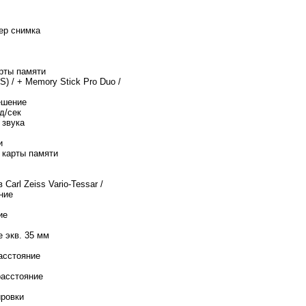
ер снимка
рты памяти
) / + Memory Stick Pro Duo /
ешение
д/сек
 звука
и
 карты памяти
ив Carl Zeiss Vario-Tessar /
ние
ие
 экв. 35 мм
асстояние
расстояние
ровки