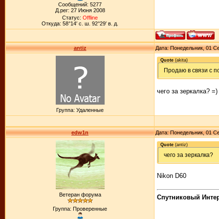
Сообщений: 5277
Д.рег: 27 Июня 2008
Статус:
Offline
Откуда: 58°14′ с. ш. 92°29′ в. д.
antiz
Дата: Понедельник, 01 Се
Quote
(
akita
)
Продаю в связи с п
чего за зеркалка? =)
Группа: Удаленные
edw1n
Дата: Понедельник, 01 Се
Quote
(
antiz
)
чего за зеркалка?
Nikon D60
Ветеран форума
Спутниковый Интерн
Группа: Проверенные