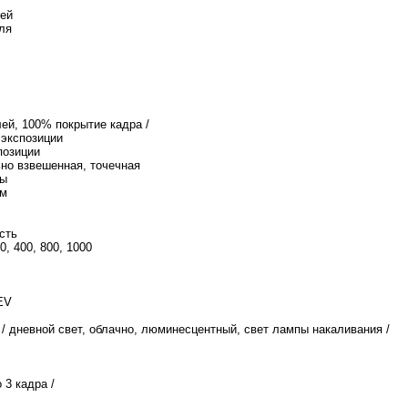
ей
ля
селей, 100% покрытие кадра /
 экспозиции
позиции
ьно взвешенная, точечная
мы
мм
сть
0, 400, 800, 1000
 EV
 / дневной свет, облачно, люминесцентный, свет лампы накаливания /
о 3 кадра /