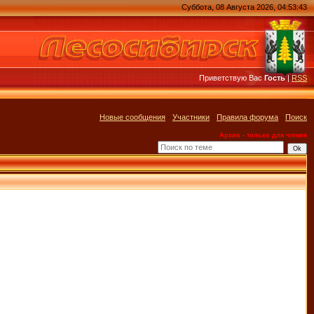
Суббота, 08 Августа 2026, 04:53:43
Приветствую Вас
Гость
|
RSS
Новые сообщения
·
Участники
·
Правила форума
·
Поиск
Архив - только для чтения