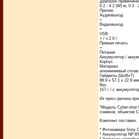
Диапазон применени
0.2 - 4.2 (W) м, 0.3 - 
Прочее
Аудиовыход
+
Видеовыход
+
USB
+ / v.2.0 /
Прямая печать
+
Питание
Аккумулятор / акку
Корпус
Материал
алюминиевый сплав
Габариты (ШхВхТ)
88.9 х 57.1 х 22.9 мм
Вес
157 г / с аккумулято
Из пресс-релиза про
"Модель Cyber-shot
снимков, объектив C
Комплект поставки:
* Фотокамера Sony 
* Аккумулятор NP-B
* Зарядное устройс