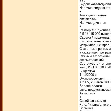
TTL
Видоискатель/диспл
Наличие видоискате
+
Тип видоискателя
оптический
Наличие дисплея
+
Размер ЖК дисплея
2.5 '' / 115 000 пик
Съемка / параметры
Система замера экс
матричная, централ
Сюжетные програм
7 сюжетных програ
Режимы экспозиции
автоматический
Светочувствительно
авто, ISO 80, 100, 20
Выдержка
1 - 1/2000 с
Экспокоррекция
± 2 EV, с шагом 1/3
Баланс белого
авто, предустановки
Автоспуск
+
Серийная съемка
+ / 0.7 кадра/с, всег
Вспышка