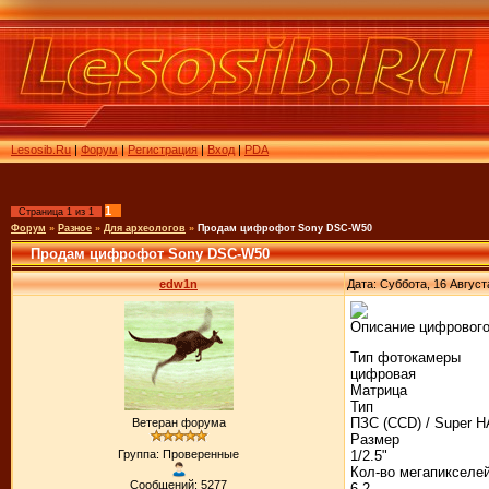
Lesosib.Ru
|
Форум
|
Регистрация
|
Вход
|
PDA
1
Страница
1
из
1
Форум
»
Разное
»
Для археологов
»
Продам цифрофот Sony DSC-W50
Продам цифрофот Sony DSC-W50
edw1n
Дата: Суббота, 16 Август
Описание цифровог
Тип фотокамеры
цифровая
Матрица
Тип
ПЗС (CCD) / Super 
Ветеран форума
Размер
Группа: Проверенные
1/2.5"
Кол-во мегапикселе
Сообщений: 5277
6.2