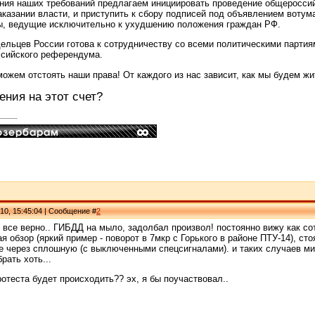
ния наших требований предлагаем инициировать проведение общероссий
аказании власти, и приступить к сбору подписей под объявлением воту
, ведущие исключительно к ухудшению положения граждан РФ.
ельцев России готова к сотрудничеству со всеми политическими парти
сийского референдума.
ожем отстоять наши права! От каждого из нас зависит, как мы будем жи
ения на этот счет?
10, 15:45:04 | Сообщение #
2
, все верно.. ГИБДД на мыло, задолбал произвол! постоянно вижу как 
ая обзор (яркий пример - поворот в 7мкр с Горького в районе ПТУ-14), ст
е через сплошную (с выключенными спецсигналами). и таких случаев ми
рать хоть...
ротеста будет происходить?? эх, я бы поучаствовал..