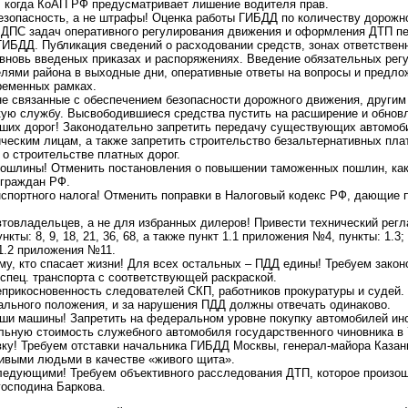
, когда КоАП РФ предусматривает лишение водителя прав.
безопасность, а не штрафы! Оценка работы ГИБДД по количеству дорожн
 ДПС задач оперативного регулирования движения и оформления ДТП п
ГИБДД. Публикация сведений о расходовании средств, зонах ответстве
 вновь введеных приказах и распоряжениях. Введение обязательных ре
елями района в выходные дни, оперативные ответы на вопросы и предл
ременных рамках.
не связанные с обеспечением безопасности дорожного движения, другим
ую службу. Высвободившиеся средства пустить на расширение и обновле
аших дорог! Законодательно запретить передачу существующих автомоб
ческим лицам, а также запретить строительство безальтернативных пла
о строительстве платных дорог.
ошлины! Отменить постановления о повышении таможенных пошлин, как
граждан РФ.
спортного налога! Отменить поправки в Налоговый кодекс РФ, дающие п
товладельцев, а не для избранных дилеров! Привести технический регл
нкты: 8, 9, 18, 21, 36, 68, а также пункт 1.1 приложения №4, пункты: 1.3
; 1.2 приложения №11.
му, кто спасает жизни! Для всех остальных – ПДД едины! Требуем зако
спец. транспорта с соответствующей раскраской.
еприкосновенность следователей СКП, работников прокуратуры и судей.
ального положения, и за нарушения ПДД должны отвечать одинаково.
аши машины! Запретить на федеральном уровне покупку автомобилей ино
ьную стоимость служебного автомобиля государственного чиновника в 7
вку! Требуем отставки начальника ГИБДД Москвы, генерал-майора Казан
ивыми людьми в качестве «живого щита».
ледующими! Требуем объективного расследования ДТП, которое произошл
господина Баркова.