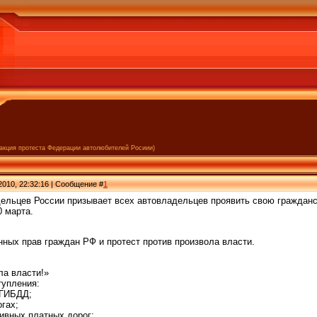
 акция протеста Федерации автолюбителей Росиии)
2010, 22:32:16 | Сообщение #
1
ельцев России призывает всех автовладельцев проявить свою гражданск
0 марта.
ных прав граждан РФ и протест против произвола власти.
ла власти!»
упления:
 ГИБДД;
огах;
ивных платных дорог;