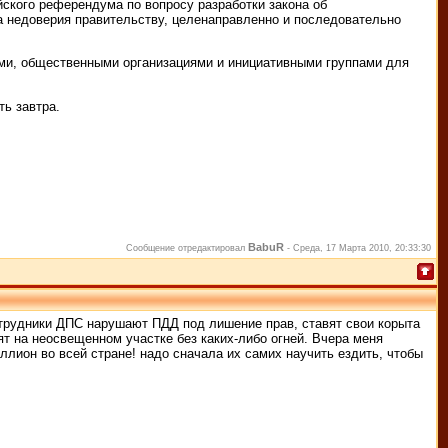
ского референдума по вопросу разработки закона об
ма недоверия правительству, целенаправленно и последовательно
ями, общественными организациями и инициативными группами для
ть завтра.
BabuR
Сообщение отредактировал
-
Среда, 17 Марта 2010, 20:33:30
сотрудники ДПС нарушают ПДД под лишение прав, ставят свои корыта
оят на неосвещенном участке без каких-либо огней. Вчера меня
ллион во всей стране! надо сначала их самих научить ездить, чтобы