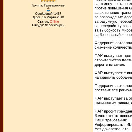
за отмену постанов
Группа: Проверенные
против повышения ба
за включение трансп
Сообщений: 1487
за возрождение дор
Д.рег: 16 Марта 2010
за разумную перера
Статус:
Offline
Откуда: Лесосибирск
за переработку зако
за выборность миро
за безопасный ксено
Федерация автовлад
снижение количеств
ФАР выступает прот
строительства платн
дорог в платные.
ФАР выступает с ини
направлять собранны
Федерация автовлад
поставит все регион
ФАР выступает за о
физическим лицам, 
ФАР просит граждан
более ответственны
Наши требования:
Реформировать ГИБД
Нет доказательств 