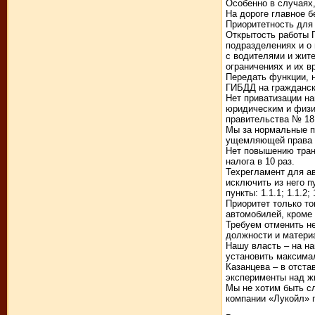
Особенно в случаях
На дороге главное 
Приоритетность для
Открытость работы 
подразделениях и о
с водителями и жит
ограничениях и их в
Передать функции, 
ГИБДД на гражданск
Нет приватизации н
юридическим и физи
правительства № 18 
Мы за нормальные п
ущемляющей права 
Нет повышению тран
налога в 10 раз.
Техрегламент для ав
исключить из него пу
пункты: 1.1.1; 1.1.2
Приоритет только то
автомобилей, кроме 
Требуем отменить н
должности и матери
Нашу власть – на н
установить максимал
Казанцева – в отста
эксперименты над ж
Мы не хотим быть с
компании «Лукойл» 