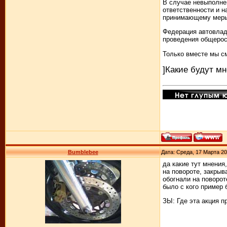
В случае невыполне
ответственности и н
принимающему меры
Федерация автовлад
проведения общерос
Только вместе мы см
]Какие будут мн
Bumblebee
Дата: Среда, 17 Марта 20
да какие тут мнения
на повороте, закрыв
обогнали на поворот
было с кого пример б
ЗЫ: Где эта акция п