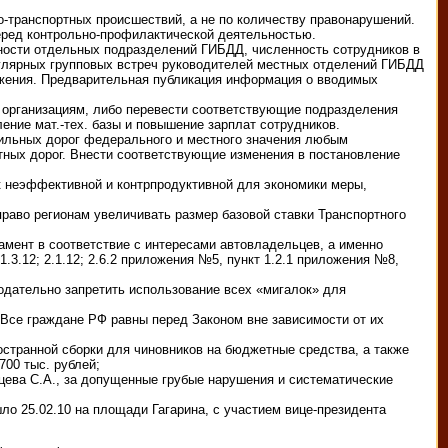
о-транспортных происшествий, а не по количеству правонарушений.
еред контрольно-профилактической деятельностью.
нности отдельных подразделений ГИБДД, численность сотрудников в
гулярных групповых встреч руководителей местных отделений ГИБДД
ожения. Предварительная публикация информация о вводимых
 организациям, либо перевести соответствующие подразделения
ние мат.-тех. базы и повышение зарплат сотрудников.
ильных дорог федерального и местного значения любым
тных дорог. Внести соответствующие изменения в постановление
 неэффективной и контрпродуктивной для экономики меры,
раво регионам увеличивать размер базовой ставки Транспортного
амент в соответствие с интересами автовладельцев, а именно
; 1.3.12; 2.1.12; 2.6.2 приложения №5, пункт 1.2.1 приложения №8,
нодательно запретить использование всех «мигалок» для
 Все граждане РФ равны перед Законом вне зависимости от их
странной сборки для чиновников на бюджетные средства, а также
00 тыс. рублей;
цева С.А., за допущенные грубые нарушения и систематические
о 25.02.10 на площади Гагарина, с участием вице-президента