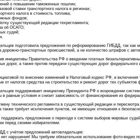
лений о повышении таможенных пошлин;
зовой ставки транспортного налога в регионах;
ортного налога в стоимость топлива;
ожных фондов;
ботку существующей редакции техрегламента;
на об ОСАГО;
вых судей;
н.
ельцев подготовила предложения по реформированию ГИБДД, так как мы
а дорожно-транспортных происшествий, а не количество штрафов с авт
ив инициативы Правительства РФ о введении платных безальтернативны
ых дорог, а также против передачи существующих дорог федерального и
циативой по внесению изменений в Налоговый кодекс РФ, и включения т
е от налогов средства на строительство и ремонт дорог тех субъектов
ельцев поддерживает инициативу Президента РФ о возрождении систем
ы в равные условия и снизит зависимость от финансирования из федера
тмену технического регламента в существующей редакции и пересмотр
а также требует исключения пунктов, не имеющих отношения к безопасн
 поддержать предложение о переходе к системе выборов мировых судей 
ми перед своими избирателями.
Д с учётом предложений автовладельцев:
– нет нарушения! Мы требуем обязательное использование фото-видео 