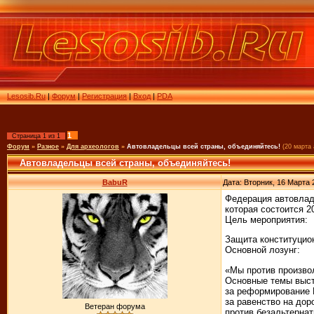
Lesosib.Ru
|
Форум
|
Регистрация
|
Вход
|
PDA
1
Страница
1
из
1
Форум
»
Разное
»
Для археологов
»
Автовладельцы всей страны, объединяйтесь!
(20 марта
Автовладельцы всей страны, объединяйтесь!
BabuR
Дата: Вторник, 16 Марта 
Федерация автовлад
которая состоится 2
Цель мероприятия:
Защита конституцион
Основной лозунг:
«Мы против произво
Основные темы выст
за реформирование
за равенство на дор
Ветеран форума
против безальтернат