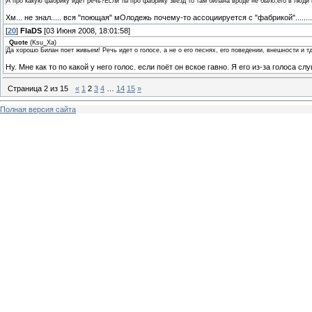
А про какую фабрику идет речь?Если ты про фабрику звёзд то там билана вроде не было,его в люд
Хм... не знал..... вся "поющая" мОлодежь почему-то ассоциируется с "фабрикой"........
[
20
]
FlaDS
[03 Июня 2008, 18:01:58]
Quote
(
Ksu_Xa
)
Да хорошо Билан поет живьем! Речь идет о голосе, а не о его песнях, его поведении, внешности и т
Ну. Мне как то по какой у него голос. если поёт он вское гавно. Я его из-за голоса с
Страница
2
из
15
«
1
2
3
4
…
14
15
»
Полная версия сайта