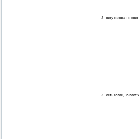
2
.
нету голоса, но пое
3
.
есть голос, но поет 