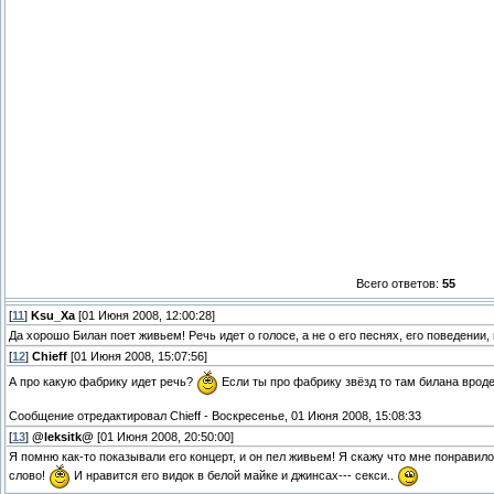
Всего ответов:
55
[
11
]
Ksu_Xa
[01 Июня 2008, 12:00:28]
Да хорошо Билан поет живьем! Речь идет о голосе, а не о его песнях, его поведении,
[
12
]
Chieff
[01 Июня 2008, 15:07:56]
А про какую фабрику идет речь?
Если ты про фабрику звёзд то там билана врод
Сообщение отредактировал
Chieff
-
Воскресенье, 01 Июня 2008, 15:08:33
[
13
]
@leksitk@
[01 Июня 2008, 20:50:00]
Я помню как-то показывали его концерт, и он пел живьем! Я скажу что мне понрави
слово!
И нравится его видок в белой майке и джинсах--- секси..