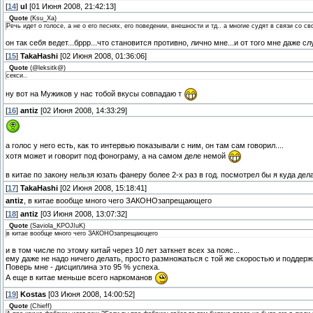
[
14
]
ul
[01 Июня 2008, 21:42:13]
Quote
(
Ksu_Xa
)
Речь идет о голосе, а не о его песнях, его поведении, внешности и тд.. а многие судят в связи со с
он так себя ведет...бррр...что становится противно, лично мне...и от того мне даже 
[
15
]
TakaHashi
[02 Июня 2008, 01:36:06]
Quote
(
@leksitk@
)
секси..
ну вот на Мужиков у нас тобой вкусы совпадаю т
[
16
]
antiz
[02 Июня 2008, 14:33:29]
а голос у него есть, как то интервью показывали с ним, он там сам говорил....
хотя может и говорит под фонограму, а на самом деле немой
в китае по закону нельзя юзать фанеру более 2-х раз в год. посмотрел бы я куда дела
[
17
]
TakaHashi
[02 Июня 2008, 15:18:41]
antiz
, в китае вообще много чего ЗАКОНОзапрещающего
[
18
]
antiz
[03 Июня 2008, 13:07:32]
Quote
(
Saviola_KPOJIuK
)
в китае вообще много чего ЗАКОНОзапрещающего
и в том числе по этому китай через 10 лет заткнет всех за пояс...
ему даже не надо ничего делать, просто размножаться с той же скоростью и поддерж
Поверь мне - дисциплина это 95 % успеха.
А еще в китае меньше всего наркоманов
[
19
]
Kostas
[03 Июня 2008, 14:00:52]
Quote
(
Chieff
)