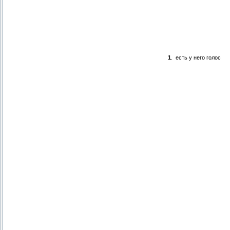
1
.
есть у него голос