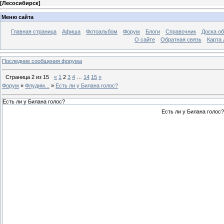
[
Лесосибирск
]
Меню сайта
Главная страница
Афиша
Фотоальбом
Форум
Блоги
Справочник
Доска о
О сайте
Обратная связь
Карта
Последние сообщения форума
Страница
2
из
15
«
1
2
3
4
…
14
15
»
Форум
»
Флудим...
»
Есть ли у Билана голос?
Есть ли у Билана голос?
Есть ли у Билана голос?