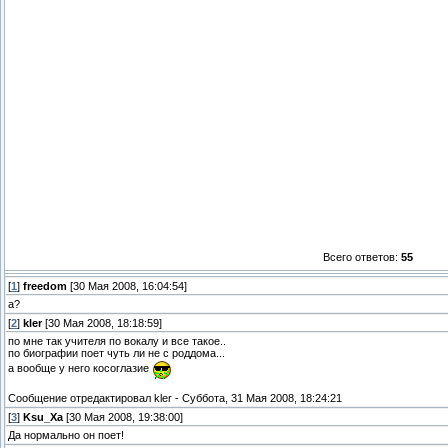
Всего ответов:
55
[
1
]
freedom
[30 Мая 2008, 16:04:54]
а?
[
2
]
kler
[30 Мая 2008, 18:18:59]
по мне так учителя по вокалу и все такое..
по биографии поет чуть ли не с роддома...
а вообще у него косоглазие
Сообщение отредактировал
kler
-
Суббота, 31 Мая 2008, 18:24:21
[
3
]
Ksu_Xa
[30 Мая 2008, 19:38:00]
Да нормально он поет!