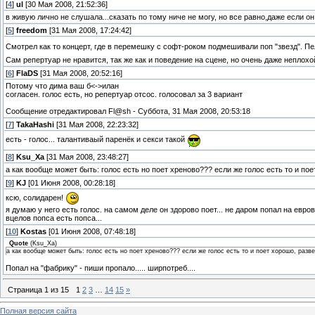
[
4
]
ul
[30 Мая 2008, 21:52:36]
в живую лично не слушала...сказать по тому ниче не могу, но все равно,даже если о
[
5
]
freedom
[31 Мая 2008, 17:24:42]
Смотрел как то концерт, где в перемешку с софт-роком подмешивали поп "звезд". П
Сам репертуар не нравится, так же как и поведение на сцене, но очень даже непло
[
6
]
FlaDS
[31 Мая 2008, 20:52:16]
Потому что дима ваш б<->илан
согласен. голос есть, но репертуар отсос. голосовал за 3 вариант
Сообщение отредактировал
Fl@sh
-
Суббота, 31 Мая 2008, 20:53:18
[
7
]
TakaHashi
[31 Мая 2008, 22:23:32]
есть - голос... талантиваый паренёк и секси такой
[
8
]
Ksu_Xa
[31 Мая 2008, 23:48:27]
а как вообще может быть: голос есть но поет хреново??? если же голос есть то и пое
[
9
]
KJ
[01 Июня 2008, 00:28:18]
ксю, солидарен!
я думаю у него есть голос. на самом деле он здорово поет... не даром попал на евров
вцелов попса есть попса...
[
10
]
Kostas
[01 Июня 2008, 07:48:18]
Quote
(
Ksu_Xa
)
а как вообще может быть: голос есть но поет хреново??? если же голос есть то и поет хорошо, разве
Попал на "фабрику" - пиши пропало..... ширпотреб....
Страница
1
из
15
1
2
3
…
14
15
»
Полная версия сайта