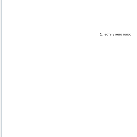
1
.
есть у него голос