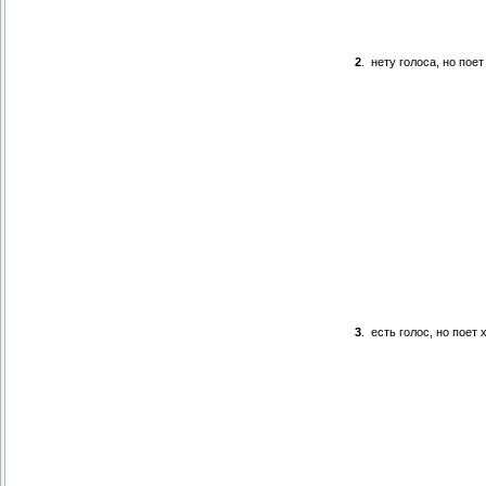
2
.
нету голоса, но пое
3
.
есть голос, но поет 