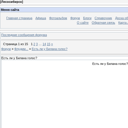
[
Лесосибирск
]
Меню сайта
Главная страница
Афиша
Фотоальбом
Форум
Блоги
Справочник
Доска о
О сайте
Обратная связь
Карта
Последние сообщения форума
Страница
1
из
15
1
2
3
…
14
15
»
Форум
»
Флудим...
»
Есть ли у Билана голос?
Есть ли у Билана голос?
Есть ли у Билана голос?