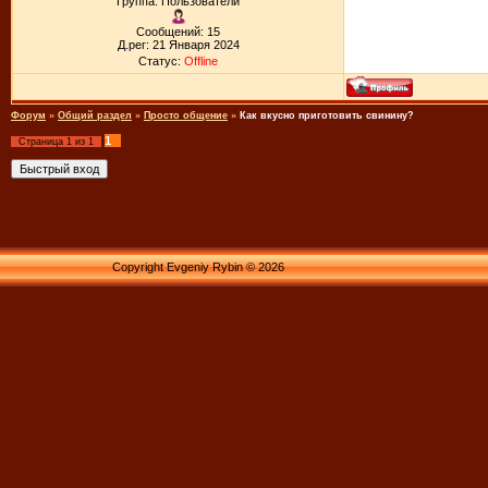
Группа: Пользователи
Сообщений: 15
Д.рег: 21 Января 2024
Статус:
Offline
Форум
»
Общий раздел
»
Просто общение
»
Как вкусно приготовить свинину?
1
Страница
1
из
1
Copyright Evgeniy Rybin © 2026