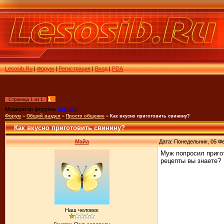
Lesosib.Ru
|
Форум
|
Регистрация
|
Вход
|
PDA
1
Страница
1
из
1
Модератор форума:
STEFANI
Форум
»
Общий раздел
»
Просто общение
»
Как вкусно приготовить свинину?
Как вкусно приготовить свинину?
Майа
Дата: Понедельник, 05 Фе
Муж попросил пригот
рецепты вы знаете?
Наш человек