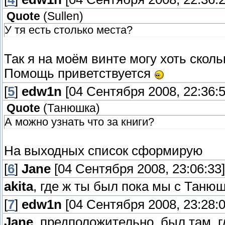
Quote
(
Sullen
)
У тя есть столько места?
Так я на моём винте могу хоть скол
Помощь приветствуется
[
5
]
edw1n
[04 Сентября 2008, 22:36:5
Quote
(
Танюшка
)
А можно узнать что за книги?
На выходных список сформирую
[
6
]
Jane
[04 Сентября 2008, 23:06:33]
akita
, где ж ты был пока мы с Таню
[
7
]
edw1n
[04 Сентября 2008, 23:28:0
Jane
, предположительно, был там, г