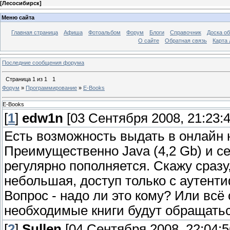
[
Лесосибирск
]
Меню сайта
Главная страница
Афиша
Фотоальбом
Форум
Блоги
Справочник
Доска о
О сайте
Обратная связь
Карта
Последние сообщения форума
Страница
1
из
1
1
Форум
»
Программирование
»
E-Books
E-Books
[
1
]
edw1n
[03 Сентября 2008, 21:23:4
Есть возможность выдать в онлайн н
Преимущественно Java (4,2 Gb) и се
регулярно пополняется. Скажу сразу
небольшая, доступ только с аутент
Вопрос - надо ли это кому? Или всё
необходимые книги будут обращать
[
2
]
Sullen
[04 Сентября 2008, 22:04:5