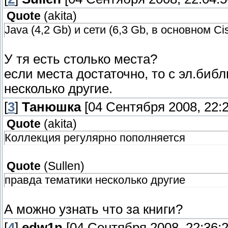
Quote
(
akita
)
Java (4,2 Gb) и сети (6,3 Gb, в основном Ci
У тя есть столько места?
если места достаточно, то с эл.биб
несколько другие.
[
3
]
Танюшка
[04 Сентября 2008, 22:2
Quote
(
akita
)
Коллекция регулярно пополняется
Quote
(
Sullen
)
правда тематики несколько другие
А можно узнать что за книги?
[
4
]
edw1n
[04 Сентября 2008, 22:36:2