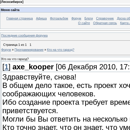
[
Лесосибирск
]
Меню сайта
Главная страница
Афиша
Фотоальбом
Форум
Блоги
Справочник
Доска о
О сайте
Обратная связь
Карта
Последние сообщения форума
Страница
1
из
1
1
Форум
»
Программирование
»
Кто на что гаразд?
Кто на что гаразд?
[
1
]
axe_kooper
[06 Декабря 2010, 17:
Здравствуйте, снова!
В общем дело такое, есть проект хо
соображающих человеков.
Ибо создание проекта требует време
приветствуется.
Могли бы Вы ответить на несколько в
Кто точно знает, что он знает, что 