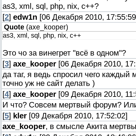
as3, xml, sql, php, nix, c++?
[
2
]
edw1n
[06 Декабря 2010, 17:55:59
Quote
(
axe_kooper
)
as3, xml, sql, php, nix, c++
Это чо за винегрет "всё в одном"?
[
3
]
axe_kooper
[06 Декабря 2010, 17:
да таг, я ведь спросил чего каждый м
точно уж не сайт делать )
[
4
]
axe_kooper
[09 Декабря 2010, 11:
И что? Совсем мертвый форум? Или 
[
5
]
kler
[09 Декабря 2010, 17:52:02]
axe_kooper
, в смысле Акита мертв