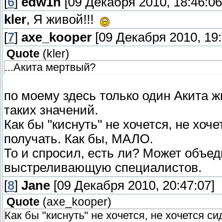
[
6
]
edw1n
[09 Декабря 2010, 18:46:06
kler
, Я живой!!!
[
7
]
axe_kooper
[09 Декабря 2010, 19:
Quote
(
kler
)
...Акита мертвый?
по моему здесь только один Акита ж
таких значений.
Как бы "киснуть" не хочется, не хоч
получать. Как бы, МАЛО.
То и спросил, есть ли? Может объед
выстреливающую специалистов.
[
8
]
Jane
[09 Декабря 2010, 20:47:07]
Quote
(
axe_kooper
)
Как бы "киснуть" не хочется, не хочется с