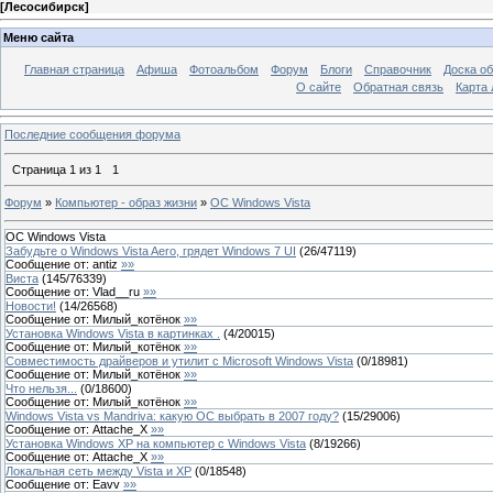
[
Лесосибирск
]
Меню сайта
Главная страница
Афиша
Фотоальбом
Форум
Блоги
Справочник
Доска о
О сайте
Обратная связь
Карта
Последние сообщения форума
Страница
1
из
1
1
Форум
»
Компьютер - образ жизни
»
ОС Windows Vista
ОС Windows Vista
Забудьте о Windows Vista Aero, грядет Windows 7 UI
(
26
/
47119
)
Сообщение от:
antiz
»»
Виста
(
145
/
76339
)
Сообщение от:
Vlad__ru
»»
Новости!
(
14
/
26568
)
Сообщение от:
Милый_котёнок
»»
Установка Windows Vista в картинках .
(
4
/
20015
)
Сообщение от:
Милый_котёнок
»»
Совместимость драйверов и утилит с Microsoft Windows Vista
(
0
/
18981
)
Сообщение от:
Милый_котёнок
»»
Что нельзя...
(
0
/
18600
)
Сообщение от:
Милый_котёнок
»»
Windows Vista vs Mandriva: какую ОС выбрать в 2007 году?
(
15
/
29006
)
Сообщение от:
Attache_X
»»
Установка Windows XP на компьютер с Windows Vista
(
8
/
19266
)
Сообщение от:
Attache_X
»»
Локальная сеть между Vista и XP
(
0
/
18548
)
Сообщение от:
Eavv
»»