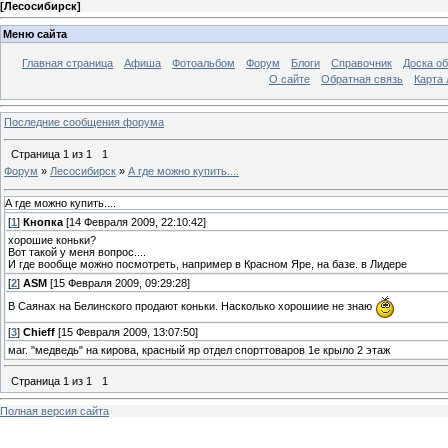
[
Лесосибирск
]
Меню сайта
Главная страница
Афиша
Фотоальбом
Форум
Блоги
Справочник
Доска о
О сайте
Обратная связь
Карта
Последние сообщения форума
Страница
1
из
1
1
Форум
»
Лесосибирск
»
А где можно купить....
А где можно купить....
[
1
]
Кнопка
[14 Февраля 2009, 22:10:42]
хорошие коньки?
Вот такой у меня вопрос....
И где вообще можно посмотреть, например в Красном Яре, на базе. в Лидере
[
2
]
ASM
[15 Февраля 2009, 09:29:28]
В Саянах на Белинского продают коньки. Насколько хорошиие не знаю
[
3
]
Chieff
[15 Февраля 2009, 13:07:50]
маг. "медведь" на кирова, красный яр отдел спорттоваров 1е крыло 2 этаж
Страница
1
из
1
1
Полная версия сайта