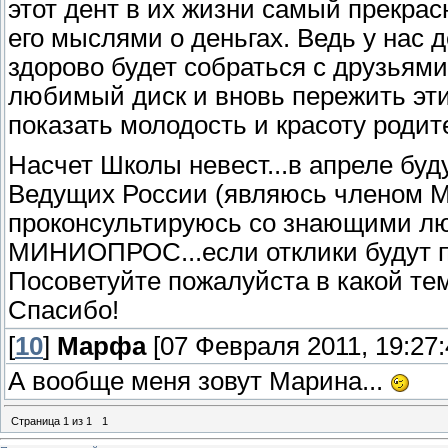
этот дент в их жизни самый прекра
его мыслями о деньгах. Ведь у нас д
здорово будет собраться с друзьями 
любимый диск и вновь пережить эт
показать молодость и красоту родите
Насчет Школы невест...в апреле бу
Ведущих России (являюсь членом Мо
проконсультируюсь со знающими лю
МИНИОПРОС...если отклики будут п
Посоветуйте пожалуйста в какой тем
Спасибо!
[
10
]
Марфа
[07 Февраля 2011, 19:27:
А вообще меня зовут Марина...
Страница
1
из
1
1