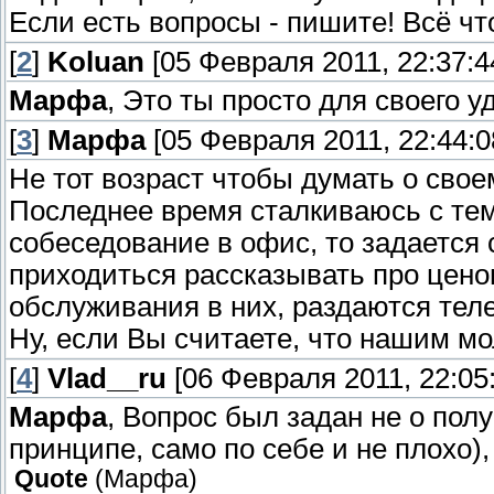
Если есть вопросы - пишите! Всё чт
[
2
]
Koluan
[05 Февраля 2011, 22:37:4
Марфа
, Это ты просто для своего 
[
3
]
Марфа
[05 Февраля 2011, 22:44:0
Не тот возраст чтобы думать о свое
Последнее время сталкиваюсь с тем
собеседование в офис, то задается 
приходиться рассказывать про цено
обслуживания в них, раздаются тел
Ну, если Вы считаете, что нашим мо
[
4
]
Vlad__ru
[06 Февраля 2011, 22:05:
Марфа
, Вопрос был задан не о по
принципе, само по себе и не плохо), 
Quote
(
Марфа
)