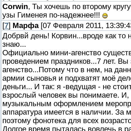
Corwin
, Ты хочешь по второму круг
узы Гименея по-надежнее!!!
[
7
]
Марфа
[07 Февраля 2011, 13:39:4
Добрвй день! Корвин...вроде как то
знаю...
Официально мини-агенство существу
проведением праздников...7 лет. В
агенство...Потому что в нем, на дан
армии сыновья и подхватят моё дело
деньги... И так: я -ведущая - не сто
взрослый человек вы понимаете. И,
музыкальным оформлением мероприя
аппаратура имеется в наличии. За 
поэтому фонотека для всех возрасто
Долгое время пыталась вовлечь в р