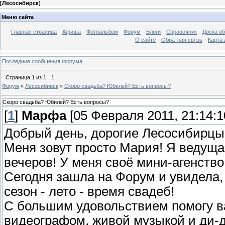
[
Лесосибирск
]
Меню сайта
Главная страница
Афиша
Фотоальбом
Форум
Блоги
Справочник
Доска о
О сайте
Обратная связь
Карта
Последние сообщения форума
Страница
1
из
1
1
Форум
»
Лесосибирск
»
Скоро свадьба? Юбилей? Есть вопросы?
Скоро свадьба? Юбилей? Есть вопросы?
[
1
]
Марфа
[05 Февраля 2011, 21:14:1
Добрый день, дорогие Лесосибирцы
Меня зовут просто Мария! Я ведуща
вечеров! У меня своё мини-агенство
Сегодня зашла на Форум и увидела,
сезон - лето - время свадеб!
С большим удовольствием помогу в
видеографом, живой музыкой и ди-