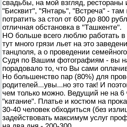
свадьбы, на мой взгляд, рестораны 
"Бисквит", "Янтарь", "Встреча" - та
потратить за стол от 600 до 800 руб
отличная обстановка в "Ташкенте".
НО больше всего люблю работать в 
тут много грязи льет на это заведе
танцполя, а о проведении семейног
Судя по Вашим фотографиям - вы на
порадовало то, что Вы сами оплачи
Но большенство пар (80%) для пров
родителей...увы...но это так! И поэт
чем только можно. Ведущий не на 6 ч
"катание". Платье и костюм на прокат
30-40 человек обходиться (без изли
задействовать максимум услуг про
на два дня - 200-300...