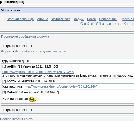
[
Лесосибирск
]
Меню сайта
Главная страница
Афиша
Фотоальбом
Форум
Блоги
Справочник
Доска о
О сайте
Обратная связь
Карта
Последние сообщения форума
Страница
1
из
1
1
Форум
»
Лесосибирск
»
Туруханские дети
Туруханские дети
[
1
]
poillin
[19 Августа 2011, 22:54:06]
http://www.press-line.ru/content/view/139179/246/
это просто кошмар какой-то: сначала мальчики из Енисейска, теперь эти подростки...
[
2
]
Гость
[20 Августа 2011, 14:30:48]
Уже нашлись:
http://www.press-line.ru/content/view/139190/246/
[
3
]
BabuR
[20 Августа 2011, 20:04:07]
Ну и славненько
Страница
1
из
1
1
Полная версия сайта