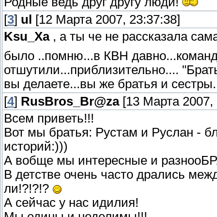
Родные ведь друг другу люди!
[
3
]
ul
[12 Марта 2007, 23:37:38]
Ksu_Xa
, а ты че не рассказала сам
было ..помню...в КВН давно...коман
отшутили...приблизительно.... "Брат
вы делаете...вы же братья и сестры.
[
4
]
RusBros_Br@za
[13 Марта 2007, 
Всем приветь!!!
Вот мы братья: Рустам и Руслан - б
историй:)))
А вобще мы интересные и разнооБР
В детстве очень часто дрались межд
ли!?!?!?
А сейчас у нас идилия!
Мы едины и неделимы!!!