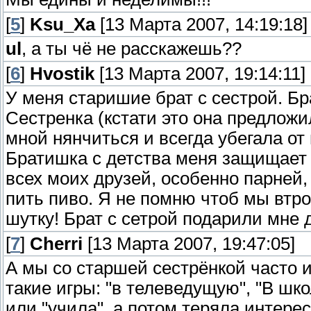
[
5
]
Ksu_Xa
[13 Марта 2007, 14:19:18]
ul
, а ты чё не расскажешь??
[
6
]
Hvostik
[13 Марта 2007, 19:14:11]
У меня старишие брат с сестрой. Бра
Сестренка (кстати это она предложи
мной нянчиться и всегда убегала от 
Братишка с детства меня защищает 
всех моих друзей, особенно парней,
пить пиво. Я не помню чтоб мы втро
шутку! Брат с сетрой подарили мне 
[
7
]
Cherri
[13 Марта 2007, 19:47:05]
А мы со старшей сестрёнкой часто и
такие игры: "в телеведущую", "В шко
или "учила", а потом теряла интерес