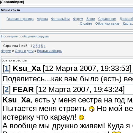
[
Лесосибирск
]
Меню сайта
Главная страница
Афиша
Фотоальбом
Форум
Блоги
Справочник
Доска о
О сайте
Обратная связь
Карта
Последние сообщения форума
Страница
1
из
5
1
2
3
4
5
»
Форум
»
Отцы и дети
»
Братья и сёстры
Братья и сёстры
[
1
]
Ksu_Xa
[12 Марта 2007, 19:33:53]
Поделитесь...как вам было (есть) ве
[
2
]
FEAR
[12 Марта 2007, 19:43:24]
Ksu_Xa
, есть у меня сестра на год 
Пытается меня строить
Но мой ве
истерику что караул!
А вообще мы дружно живем! Куда я 