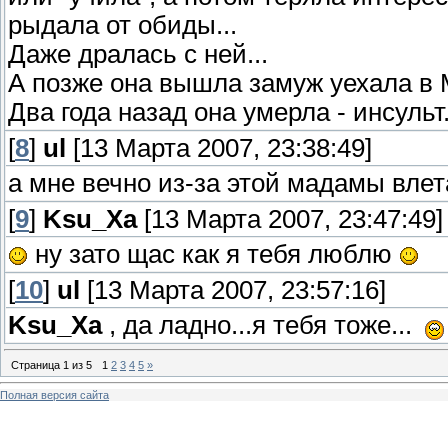
рыдала от обиды...
Даже дралась с ней...
А позже она вышла замуж уехала в М
Два года назад она умерла - инсульт
[
8
]
ul
[13 Марта 2007, 23:38:49]
а мне вечно из-за этой мадамы влет
[
9
]
Ksu_Xa
[13 Марта 2007, 23:47:49]
ну зато щас как я тебя люблю
[
10
]
ul
[13 Марта 2007, 23:57:16]
Ksu_Xa
, да ладно...я тебя тоже...
Страница
1
из
5
1
2
3
4
5
»
Полная версия сайта