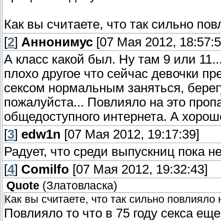
Как вы считаете, что так сильно по
[
2
]
Аннонимус
[07 Мая 2012, 18:57:5
А класс какой был. Ну там 9 или 11..
плохо другое что сейчас девочки п
сексом нормальным заняться, берегу
пожалуйста... Повлияло на это проп
общедоступного интернета. А хорошо
[
3
]
edw1n
[07 Мая 2012, 19:17:39]
Радует, что среди выпускниц пока н
[
4
]
Comilfo
[07 Мая 2012, 19:32:43]
Quote
(
Златовласка
)
Как вы считаете, что так сильно повлияло 
Повлияло то что в 75 году секса еще