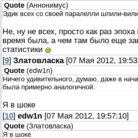
Quote
(
Аннонимус
)
Эдик всех со своей паралелли шпили-вил
Не, ну не всех, просто как раз эпох
время была, а чем там было еще за
статистики
[
9
]
Златовласка
[07 Мая 2012, 19:53
Quote
(
edw1n
)
Ничего удивительного, думаю, даже в нача
была примерно аналогичной.
Я в шоке
[
10
]
edw1n
[07 Мая 2012, 19:57:10]
Quote
(
Златовласка
)
Я в шоке