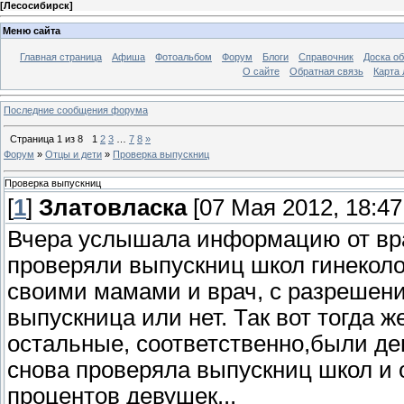
[
Лесосибирск
]
Меню сайта
Главная страница
Афиша
Фотоальбом
Форум
Блоги
Справочник
Доска о
О сайте
Обратная связь
Карта
Последние сообщения форума
Страница
1
из
8
1
2
3
…
7
8
»
Форум
»
Отцы и дети
»
Проверка выпускниц
Проверка выпускниц
[
1
]
Златовласка
[07 Мая 2012, 18:47
Вчера услышала информацию от врач
проверяли выпускниц школ гинеколо
своими мамами и врач, с разрешен
выпускница или нет. Так вот тогда 
остальные, соответственно,были де
снова проверяла выпускниц школ и о
процентов девушек...