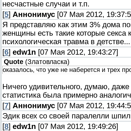
несчастные случаи и т.п.
[
5
]
Аннонимус
[07 Мая 2012, 19:37:5
Я представляю как этим 3% дома по
женщины есть такие которые секса к
психологическая травма в детстве..
[
6
]
edw1n
[07 Мая 2012, 19:43:27]
Quote
(
Златовласка
)
оказалось, что уже не наберется и трех п
Ничего удивительного, думаю, даже 
статистика была примерно аналоги
[
7
]
Аннонимус
[07 Мая 2012, 19:44:5
Эдик всех со своей паралелли шпил
[
8
]
edw1n
[07 Мая 2012, 19:49:26]