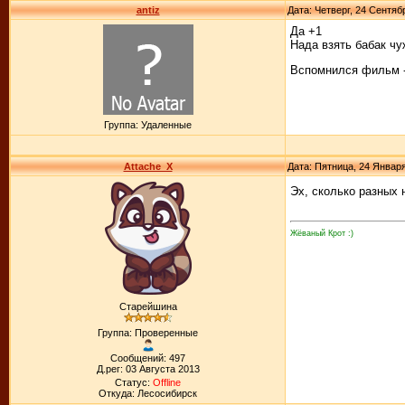
antiz
Дата: Четверг, 24 Сентяб
Да +1
Нада взять бабак чуж
Вспомнился фильм -
Группа: Удаленные
Attache_X
Дата: Пятница, 24 Января
Эх, сколько разных 
Жёваный Крот :)
Старейшина
Группа: Проверенные
Сообщений: 497
Д.рег: 03 Августа 2013
Статус:
Offline
Откуда: Лесосибирск