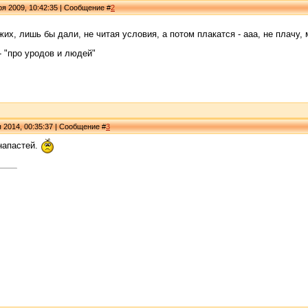
ря 2009, 10:42:35 | Сообщение #
2
их, лишь бы дали, не читая условия, а потом плакатся - ааа, не плачу, 
 "про уродов и людей"
 2014, 00:35:37 | Сообщение #
3
напастей.