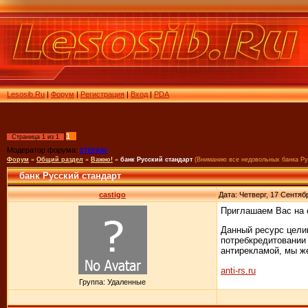
Lesosib.Ru
|
Форум
|
Регистрация
|
Вход
|
PDA
1
Страница
1
из
1
Модератор форума:
STEFANI
Форум
»
Общий раздел
»
Важно!
»
банк Русский стандарт
(Вниманию все недовольных банка Ру
банк Русский стандарт
castigo
Дата: Четверг, 17 Сентяб
Приглашаем Вас на с
Данный ресурс целик
потребкредитовании 
антирекламой, мы же
anti-rs.ru
Группа: Удаленные