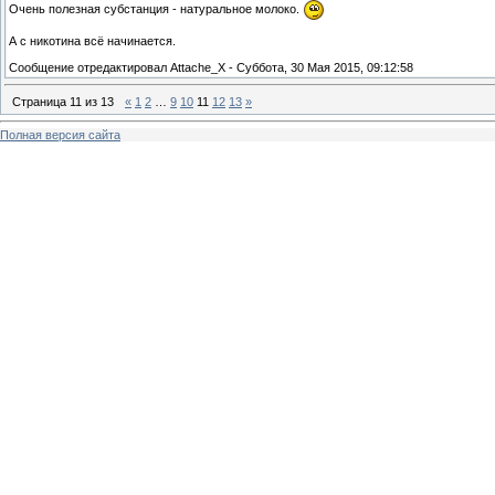
Очень полезная субстанция - натуральное молоко.
А с никотина всё начинается.
Сообщение отредактировал
Attache_X
-
Суббота, 30 Мая 2015, 09:12:58
Страница
11
из
13
«
1
2
…
9
10
11
12
13
»
Полная версия сайта