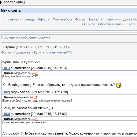
[
Лесосибирск
]
Меню сайта
Главная страница
Афиша
Фотоальбом
Форум
Блоги
Справочник
Доска о
О сайте
Обратная связь
Карта
Последние сообщения форума
Страница
11
из
13
«
1
2
…
9
10
11
12
13
»
Форум
»
Здоровье
»
Курить или не курить???
Курить или не курить???
[
101
]
autoverkehr
[28 Мая 2015, 14:31:13]
Цитата
Марисабэль
(
)
Аааа, как бросить пить???
Ха! Вообще пипец! Если все бросить, то тогда как приключения искать?
[
102
]
Марисабэль
[29 Мая 2015, 12:11:38]
Цитата
autoverkehr
(
)
Если все бросить, то тогда как приключения искать?
Блин, не люблю приключения )))
[
103
]
autoverkehr
[29 Мая 2015, 15:17:02]
Цитата
Марисабэль
(
)
Блин, не люблю приключения )))
А кто любит? Но без них скучно станет))). Можно конечно найти занятие, но и разряд