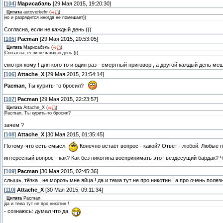
[
104
]
Марисабэль
[29 Мая 2015, 19:20:30]
Цитата
autoverkehr
(
)
но и разрядится иногда не помешает))
Согласна, если не каждый день (((
[
105
]
Pacman
[29 Мая 2015, 20:53:05]
Цитата
Марисабэль
(
)
Согласна, если не каждый день (((
смотря кому ! для кого то и один раз - смертный приговор , а другой каждый день меш
[
106
]
Attache_X
[29 Мая 2015, 21:54:14]
Pacman
, Ты курить-то бросил?
[
107
]
Pacman
[29 Мая 2015, 22:23:57]
Цитата
Attache_X
(
)
Pacman, Ты курить-то бросил?
зачем ?
[
108
]
Attache_X
[30 Мая 2015, 01:35:45]
Потому-что есть смысл.
Конечно встаёт вопрос - какой? Ответ - любой. Любые п
интересный вопрос - как? Как без никотина воспринимать этот вездесущий бардак?
[
109
]
Pacman
[30 Мая 2015, 02:45:36]
слышь, тёзка , не морозь мне яйца ! да и тема тут не про никотин ! а про очень поле
[
110
]
Attache_X
[30 Мая 2015, 09:11:34]
Цитата
Pacman
да и тема тут не про никотин !
- сознаюсь: думал что да.