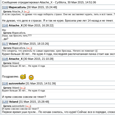
Сообщение отредактировал
Attache_X
-
Суббота, 30 Мая 2015, 14:51:06
[
115
]
Марисабэль
[30 Мая 2015, 15:24:48]
Цитата
Attache_X
(
)
А если серьёзно, то думаю что надо побороть страхи. Они же заставляют курить, пить и всё такое..?
Не думаю, что дело в страхах. Я и так не курю. Бросила уже лет 14 назад и не тянет.
[
116
]
Attache_X
[30 Мая 2015, 16:28:22]
Но:
Цитата
Марисабэль
Аааа, как бросить пить???
, да?
[
117
]
Voland
[30 Мая 2015, 18:15:26]
Цитата
Марисабэль
(
)
Что сигареты, что алкоголь-те самые наркотики, хрен бросишь. Ничего не помогает (((
Курил больше 30 лет... Не курю 4 года, последняя распечатанная пачка стоит как экс
[
118
]
Attache_X
[30 Мая 2015, 21:10:28]
Цитата
Voland
Курил больше 30 лет... Не курю 4 года
Поздравляю.
[
119
]
autoverkehr
[31 Мая 2015, 14:51:39]
Цитата
Voland
(
)
Курил больше 30 лет... Не курю 4 года
И прям совсем совсем не тянет?
[
120
]
Voland
[31 Мая 2015, 15:28:48]
Цитата
autoverkehr
(
)
И прям совсем совсем не тянет?
Первое время уши пухли... По ночам снилось, что курю! Сейчас все в порядке, спок