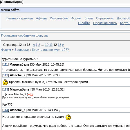
[
Лесосибирск
]
Меню сайта
Главная страница
Афиша
Фотоальбом
Форум
Блоги
Справочник
Доска о
О сайте
Обратная связь
Карта
Последние сообщения форума
Страница
12
из
13
«
1
2
…
10
11
12
13
»
Форум
»
Здоровье
»
Курить или не курить???
Курить или не курить???
[
111
]
Марисабэль
[30 Мая 2015, 10:45:15]
Что сигареты, что алкоголь-те самые наркотики, хрен бросишь. Ничего не помогает ((
[
112
]
Attache_X
[30 Мая 2015, 12:06:33]
Бросить можно и нужно, хотя бы на некоторое время.
[
113
]
Марисабэль
[30 Мая 2015, 12:15:31]
Цитата
Attache_X
(
)
Бросить можно и нужно, хотя бы на некоторое время
Как???
[
114
]
Attache_X
[30 Мая 2015, 14:41:45]
Не знаю, со-вчерашнего вечера не курил.
А если серьёзно, то думаю что надо побороть страхи. Они же заставляют курить, пить