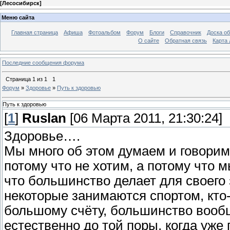
[
Лесосибирск
]
Меню сайта
Главная страница
Афиша
Фотоальбом
Форум
Блоги
Справочник
Доска о
О сайте
Обратная связь
Карта
Последние сообщения форума
Страница
1
из
1
1
Форум
»
Здоровье
»
Путь к здоровью
Путь к здоровью
[
1
]
Ruslan
[06 Марта 2011, 21:30:24]
Здоровье….
Мы много об этом думаем и говорим,
потому что не хотим, а потому что 
что большинство делает для своего 
некоторые занимаются спортом, кто-
большому счёту, большинство вообщ
естественно до той поры, когда уже 