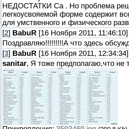
НЕДОСТАТКИ Ca . Но проблема реша
легкоусвояемой форме содержит в
для умственного и физического разв
[
2
]
BabuR
[16 Ноября 2011, 11:46:10]
Поздравляю!!!!!!!!!А что здесь обсу
[
3
]
BabuR
[16 Ноября 2011, 12:34:34]
sanitar
, Я тоже предполагаю,что не т
Прикрепления:
3593469.jpg