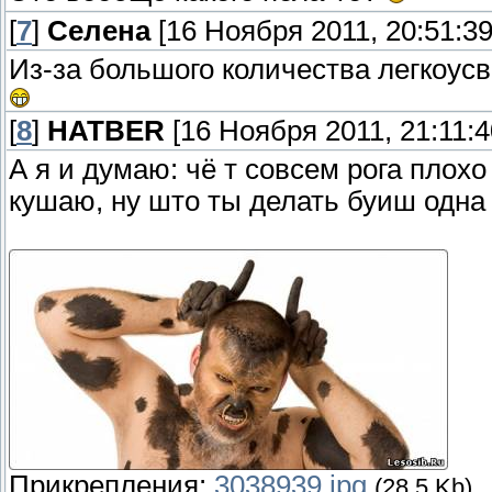
[
7
]
Селена
[16 Ноября 2011, 20:51:39
Из-за большого количества легкоусв
[
8
]
HATBER
[16 Ноября 2011, 21:11:4
А я и думаю: чё т совсем рога плохо
кушаю, ну што ты делать буиш одна
Прикрепления:
3038939.jpg
(28.5 Kb)