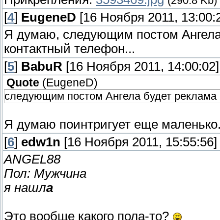
(290.8 Kb)
[
4
]
EugeneD
[16 Ноября 2011, 13:00:
Я думаю, следующим постом Ангела 
контактный телефон...
[
5
]
BabuR
[16 Ноября 2011, 14:00:02]
Quote
(
EugeneD
)
следующим постом Ангела будет реклама к
Я думаю поинтригует еще маленько.
[
6
]
edw1n
[16 Ноября 2011, 15:55:56]
ANGEL88
Пол: Мужчина
я нашл
а
Это вообще какого пола-то?