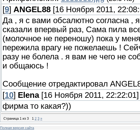
[
9
]
ANGEL88
[16 Ноября 2011, 22:08:
Да , я с вами обсалютно согласна , 
сказали впервый раз, Сама пила все
(молочное не переношу) пока у меня
пережила врагу не пожелаешь ! Сей
разу не болела . я вам не чего не с
и общаюсь !
Сообщение отредактировал
ANGEL
[
10
]
Elena
[16 Ноября 2011, 22:22:01]
фирма то какая?))
Страница
1
из
3
1
2
3
»
Полная версия сайта