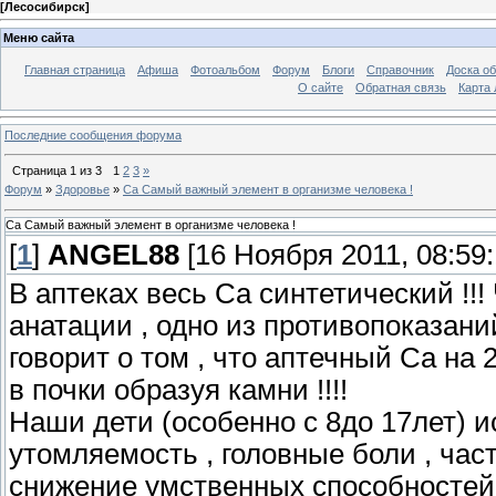
[
Лесосибирск
]
Меню сайта
Главная страница
Афиша
Фотоальбом
Форум
Блоги
Справочник
Доска о
О сайте
Обратная связь
Карта
Последние сообщения форума
Страница
1
из
3
1
2
3
»
Форум
»
Здоровье
»
Ca Самый важный элемент в организме человека !
Ca Самый важный элемент в организме человека !
[
1
]
ANGEL88
[16 Ноября 2011, 08:59:
В аптеках весь Ca синтетический !!
анатации , одно из противопоказ
говорит о том , что аптечный Ca на
в почки образуя камни !!!!
Наши дети (особенно с 8до 17лет) и
утомляемость , головные боли , час
снижение умственных способност