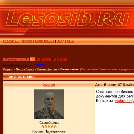
Lesosib.Ru
|
Форум
|
Регистрация
|
Вход
|
PDA
1
Страница
1
из
13
2
3
…
12
13
»
Модератор форума:
STEFANI
Форум
»
Лесосибирск
»
Бизнес форум
»
Бизнес-планы
(Составление бизнес-планов, юридическ
Бизнес-планы
invertor
Дата: Вторник, 07 Декабр
Составление бизнес-
документов для рег
Контакты:
webmode@
Старейшина
Группа: Проверенные