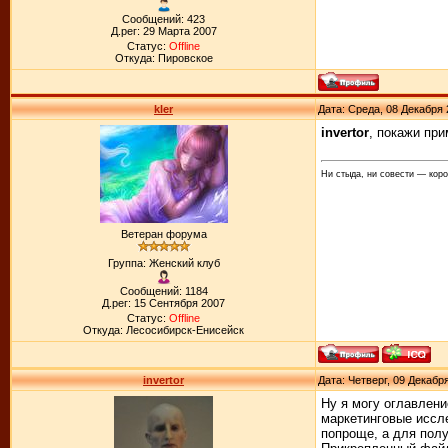
Сообщений: 423
Д.рег: 29 Марта 2007
Статус:
Offline
Откуда: Пировское
kler
Дата: Среда, 08 Декабря 
invertor
, покажи пр
Ни стыда, ни совести — коро
Ветеран форума
Группа: Женский клуб
Сообщений: 1184
Д.рег: 15 Сентября 2007
Статус:
Offline
Откуда: Лесосибирск-Енисейск
invertor
Дата: Четверг, 09 Декабр
Ну я могу оглавлени
маркетинговые иссле
попроще, а для полу