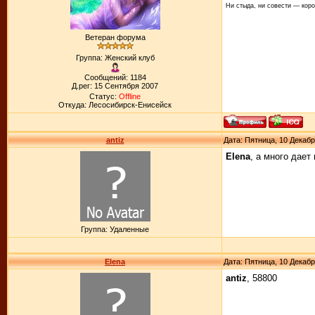
Ни стыда, ни совести — коро
Ветеран форума
Группа: Женский клуб
Сообщений: 1184
Д.рег: 15 Сентября 2007
Статус:
Offline
Откуда: Лесосибирск-Енисейск
antiz
Дата: Пятница, 10 Декабр
Elena
, а много дает
Группа: Удаленные
Elena
Дата: Пятница, 10 Декабр
antiz
, 58800