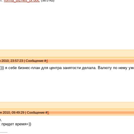
л:
forma_biznes_pl.doc
(58.0 Kb)
я 2010, 23:57:23 | Сообщение #
4
ь))) я себе бизнес-план для центра занятости делала. Валюту по нему уж
я 2010, 09:49:29 | Сообщение #
5
,
к придет время=))