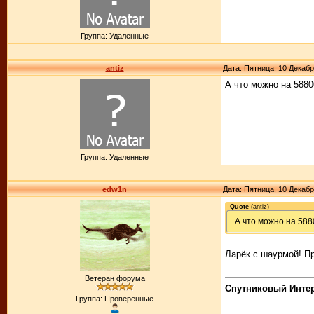
Группа: Удаленные
antiz
Дата: Пятница, 10 Декабр
А что можно на 5880
Группа: Удаленные
edw1n
Дата: Пятница, 10 Декабр
Quote
(
antiz
)
А что можно на 588
Ларёк с шаурмой! Пр
Ветеран форума
Спутниковый Интерн
Группа: Проверенные