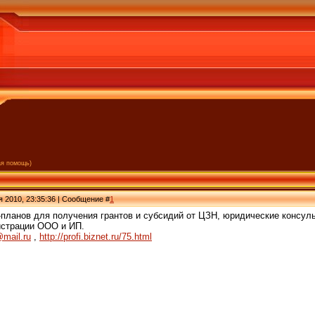
ая помощь)
я 2010, 23:35:36 | Сообщение #
1
планов для получения грантов и субсидий от ЦЗН, юридические консуль
истрации ООО и ИП.
mail.ru
,
http://profi.biznet.ru/75.html