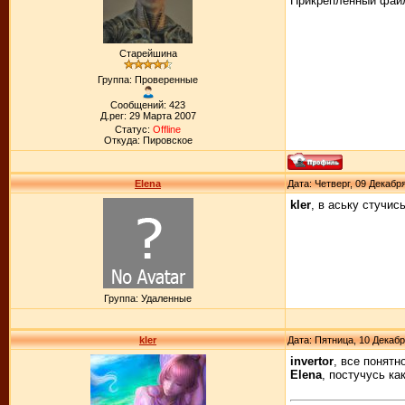
Прикрепленный фай
Старейшина
Группа: Проверенные
Сообщений: 423
Д.рег: 29 Марта 2007
Статус:
Offline
Откуда: Пировское
Elena
Дата: Четверг, 09 Декабр
kler
, в аську стучис
Группа: Удаленные
kler
Дата: Пятница, 10 Декабр
invertor
, все понятно
Elena
, постучусь ка