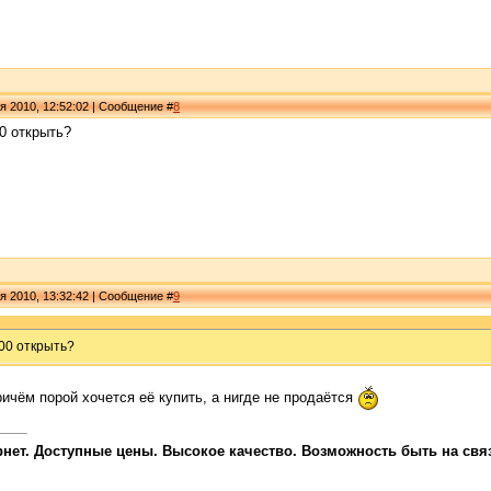
я 2010, 12:52:02 | Сообщение #
8
0 открыть?
я 2010, 13:32:42 | Сообщение #
9
00 открыть?
ичём порой хочется её купить, а нигде не продаётся
ет. Доступные цены. Высокое качество. Возможность быть на связи