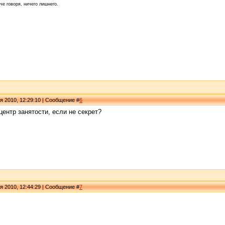
че говоря, ничего лишнего.
я 2010, 12:29:10 | Сообщение #
6
 центр занятости, если не секрет?
я 2010, 12:44:29 | Сообщение #
7