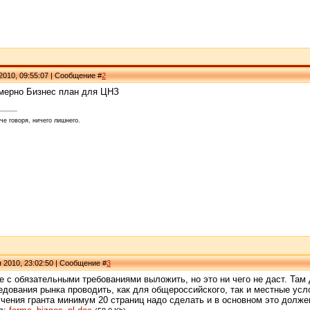
2010, 09:55:07 | Сообщение #
2
имерно Бизнес план для ЦНЗ
че говоря, ничего лишнего.
я 2010, 23:02:50 | Сообщение #
3
е с обязательными требованиями выложить, но это ни чего не даст. Та
дования рынка проводить, как для общероссийского, так и местные усл
чения гранта минимум 20 страниц надо сделать и в основном это долже