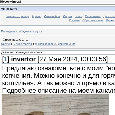
[
Лесосибирск
]
Меню сайта
Главная страница
Афиша
Фотоальбом
Форум
Блоги
Справочник
Доска о
О сайте
Обратная связь
Карта
Последние сообщения форума
Страница
1
из
1
1
Форум
»
Бизнес форум
»
Дымовые шашки для копчения
Дымовые шашки для копчения
[
1
]
invertor
[27 Мая 2024, 00:03:56]
Предлагаю ознакомиться с моим "но
копчения. Можно конечно и для горя
коптильня. А так можно и прямо в к
Подробнее описание на моем канал