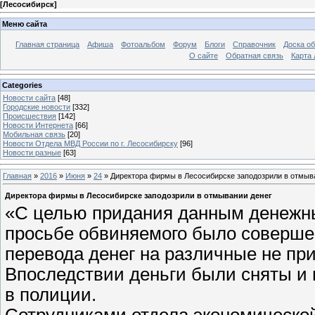
[
Лесосибирск
]
Меню сайта
Главная страница
Афиша
Фотоальбом
Форум
Блоги
Справочник
Доска о
О сайте
Обратная связь
Карта
Categories
Новости сайта
[48]
Городские новости
[332]
Происшествия
[142]
Новости Интернета
[66]
Мобильная связь
[20]
Новости Отдела МВД России по г. Лесосибирску
[96]
Новости разные
[63]
Главная
»
2016
»
Июня
»
24
» Директора фирмы в Лесосибирске заподозрили в отмыв
Директора фирмы в Лесосибирске заподозрили в отмывании денег
«С целью придания данным денежны
просьбе обвиняемого было совершен
перевода денег на различные не пр
Впоследствии деньги были сняты и
в полиции.
Сотрудниками отдела экономической