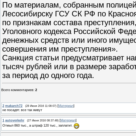
По материалам, собранным полицей
Лесосибирску ГСУ СК РФ по Красноя
по признакам состава преступления,
Уголовного кодекса Российской Фед
денежных средств или иного имущес
совершения им преступления».
Санкция статьи предусматривает на
тысяч рублей или в размере зарабо
за период до одного года.
Всего комментариев
:
2
2
makarch72
[
Материал
]
(28 Июня 2016 11:08:07)
не посадят. все так живут
1
autoverkehr
[
Материал
]
(27 Июня 2016 08:37:48)
Отмыл 860 тыс., а штраф 120 тыс., заплатит.