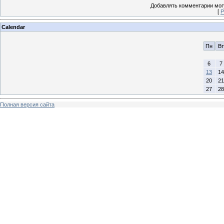
Добавлять комментарии могу
[
Р
Calendar
Пн
Вт
6
7
13
14
20
21
27
28
Полная версия сайта