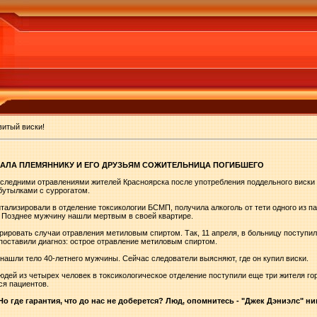
витый виски!
ДАЛА ПЛЕМЯННИКУ И ЕГО ДРУЗЬЯМ СОЖИТЕЛЬНИЦА ПОГИБШЕГО
следними отравлениями жителей Красноярска после употребления поддельного виски
бутылками с суррогатом.
ализировали в отделение токсикологии БСМП, получила алкоголь от тети одного из п
. Позднее мужчину нашли мертвым в своей квартире.
рировать случаи отравления метиловым спиртом. Так, 11 апреля, в больницу поступил
оставили диагноз: острое отравление метиловым спиртом.
 нашли тело 40-летнего мужчины. Сейчас следователи выясняют, где он купил виски.
ей из четырех человек в токсикологическое отделение поступили еще три жителя гор
ся пациентов.
где гарантия, что до нас не доберется? Люд, опомнитесь - "Джек Дэниэлс" ни