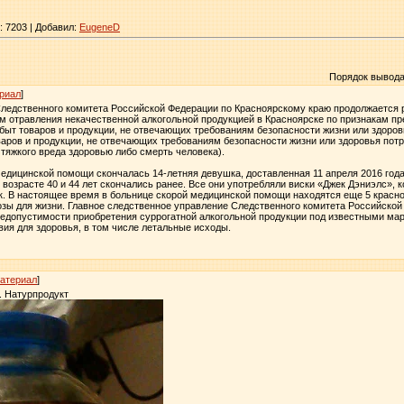
 7203 | Добавил:
EugeneD
Порядок вывода
риал
]
ледственного комитета Российской Федерации по Красноярскому краю продолжается 
м отравления некачественной алкогольной продукцией в Красноярске по признакам пр
сбыт товаров и продукции, не отвечающих требованиям безопасности жизни или здоровья 
варов и продукции, не отвечающих требованиям безопасности жизни или здоровья потр
тяжкого вреда здоровью либо смерть человека).
медицинской помощи скончалась 14-летняя девушка, доставленная 11 апреля 2016 года
озрасте 40 и 44 лет скончались ранее. Все они употребляли виски «Джек Дэниэлс», 
к. В настоящее время в больнице скорой медицинской помощи находятся еще 5 красн
розы для жизни. Главное следственное управление Следственного комитета Российско
недопустимости приобретения суррогатной алкогольной продукции под известными мар
ия для здоровья, в том числе летальные исходы.
атериал
]
. Натурпродукт