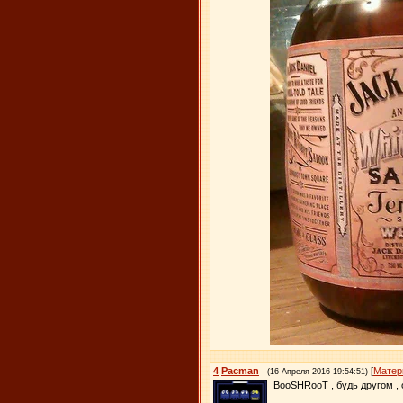
4
Pacman
[
Матер
(16 Апреля 2016 19:54:51)
BooSHRooT , будь другом , 