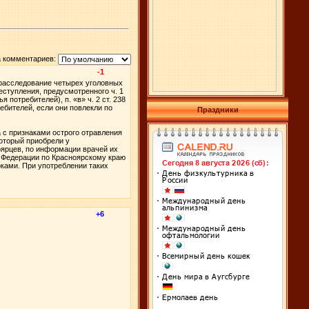
 комментариев:
-1
расследование четырех уголовных
еступления, предусмотренного ч. 1
потребителей), п. «в» ч. 2 ст. 238
ебителей, если они повлекли по
Праздники
 с признаками острого отравления
который приобрели у
оярцев, по информации врачей их
й Федерации по Красноярскому краю
ками. При употреблении таких
+6