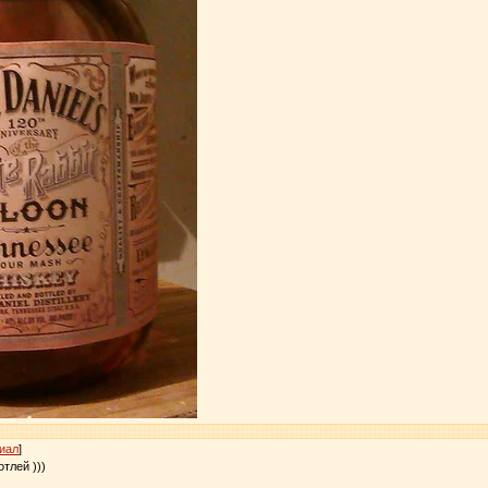
иал
]
отлей )))