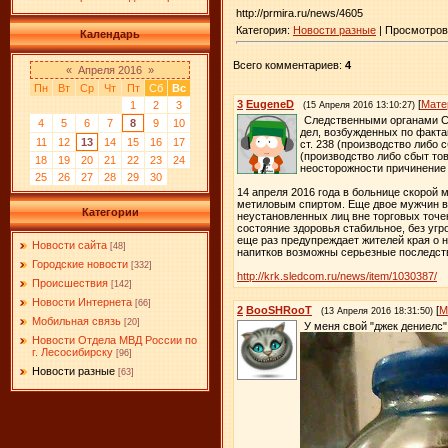
http://prmira.ru/news/4605
Категория:
Новости разные
| Просмотров:
Календарь
Всего комментариев:
4
«
Апреля 2016
»
Пн
Вт
Ср
Чт
Пт
Сб
Вс
3
EugeneD
[
Мате
1
2
3
(15 Апреля 2016 13:10:27)
Следственными органами С
4
5
6
7
8
9
10
дел, возбужденных по факта
11
12
13
14
15
16
17
ст. 238 (производство либо 
(производство либо сбыт то
18
19
20
21
22
23
24
неосторожности причинение 
25
26
27
28
29
30
14 апреля 2016 года в больнице скорой 
метиловым спиртом. Еще двое мужчин в в
Категории
неустановленных лиц вне торговых точе
состояние здоровья стабильное, без уг
еще раз предупреждает жителей края о 
Новости сайта
[48]
напитков возможны серьезные последств
Городские новости
[332]
http://krk.sledcom.ru/news/item/1030387/
Происшествия
[142]
Новости Интернета
[66]
2
BooSHRooT
[
М
(13 Апреля 2016 18:31:50)
Мобильная связь
[20]
У меня свой "джек дениелс"
Новости Отдела МВД России по
г. Лесосибирску
[96]
Новости разные
[63]
​