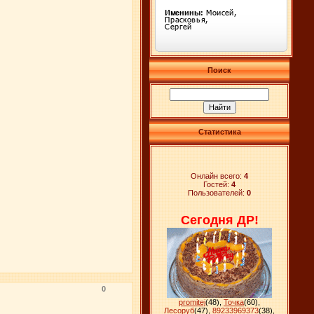
Поиск
Статистика
Онлайн всего:
4
Гостей:
4
Пользователей:
0
Сегодня ДР!
0
promitej
(48)
,
Точка
(60)
,
Лесоруб
(47)
,
89233969373
(38)
,