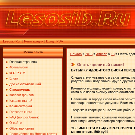
Lesosib.Ru
|
|
Регистрация
|
Вход
|
PDA
Меню сайта
Начало
»
2016
»
Апреля
»
13
» Опять ядо
Главная страница
Опять ядовитый виски!
Фотоальбом
БУТЫЛКУ ЯДОВИТОГО ВИСКИ ПЕРЕ
Ф О Р У М
Следователи установили связь между по
Блоги
родственники поделились друг с другом 
Доска объявлений
Компания молодых людей, которую госпит
Справочник
сама она взяла виски у своего сожителя
Каталог файлов
Напомним, в городе снова начали регист
Каталог статей
несовершеннолетние девушки. Всем им п
Комментарии
Тогда же в квартире в Советском районе
Гостевая книга
FAQ (вопрос/ответ)
Напомним, помимо компании молодых люд
больнице находится семеро отравивших
О сайте
ЗЫ: ИМЕЕТСЯ В ВИДУ КРАСНОЯРСК. Но 
Обратная связь
может стоить 500 руб!
Лесосибирск на Яндекс-картах