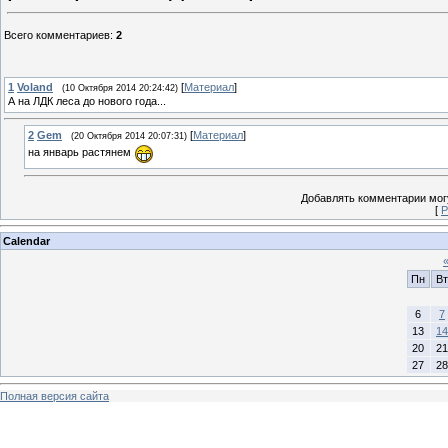
Всего комментариев
:
2
1
Voland
[
Материал
]
(10 Октября 2014 20:24:42)
А на ЛДК леса до нового года...
2
Gem
[
Материал
]
(20 Октября 2014 20:07:31)
на январь растянем
Добавлять комментарии могу
[
Р
Calendar
Пн
Вт
6
7
13
14
20
21
27
28
Полная версия сайта