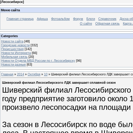
[
Лесосибирск
]
Меню сайта
Главная страница
Афиша
Фотоальбом
Форум
Блоги
Справочник
Доска о
О сайте
Обратная связь
Карта
Categories
Новости сайта
[48]
Городские новости
[332]
Происшествия
[142]
Новости Интернета
[66]
Мобильная связь
[20]
Новости Отдела МВД России по г. Лесосибирску
[96]
Новости разные
[63]
Главная
»
2014
»
Октября
»
10
» Шиверский филиал Лесосибирского ЛДК завершает с
Шиверский филиал Лесосибирского ЛДК завершает сплавной сезон
Шиверский филиал Лесосибирского 
году предприятие заготовило около 
произвело лесопосадки на площади в
За сезон в Лесосибирск по воде был
леса. В настоящее время в Шиверс