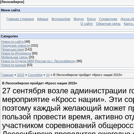
[
Лесосибирск
]
Меню сайта
Главная страница
Афиша
Фотоальбом
Форум
Блоги
Справочник
Доска о
О сайте
Обратная связь
Карта
Categories
Новости сайта
[48]
Городские новости
[332]
Происшествия
[142]
Новости Интернета
[66]
Мобильная связь
[20]
Новости Отдела МВД России по г. Лесосибирску
[96]
Новости разные
[63]
Главная
»
2015
»
Сентября
»
24
» В Лесосибирске пройдет «Кросс нации 2015»
В Лесосибирске пройдет «Кросс нации 2015»
27 сентября возле администрации г
мероприятие «Кросс нации». Эти с
поэтому каждый желающий может пр
пользой провести время, активно от
участником соревнований общеросси
Лесосибирске проводится ежегодно с