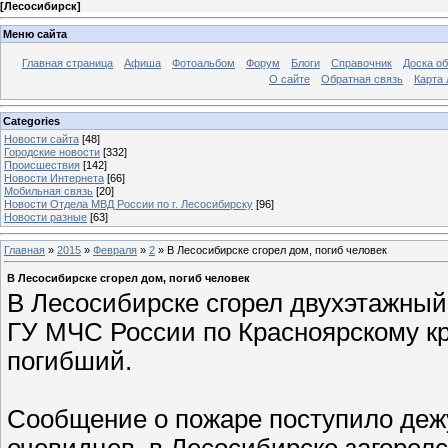
[
Лесосибирск
]
Меню сайта
Главная страница
Афиша
Фотоальбом
Форум
Блоги
Справочник
Доска о
О сайте
Обратная связь
Карта
Categories
Новости сайта
[48]
Городские новости
[332]
Происшествия
[142]
Новости Интернета
[66]
Мобильная связь
[20]
Новости Отдела МВД России по г. Лесосибирску
[96]
Новости разные
[63]
Главная
»
2015
»
Февраля
»
2
» В Лесосибирске сгорел дом, погиб человек
В Лесосибирске сгорел дом, погиб человек
В Лесосибирске сгорел двухэтажный
ГУ МЧС России по Красноярскому к
погибший.
Сообщение о пожаре поступило деж
очевидцев, в Лесосибирске загорел