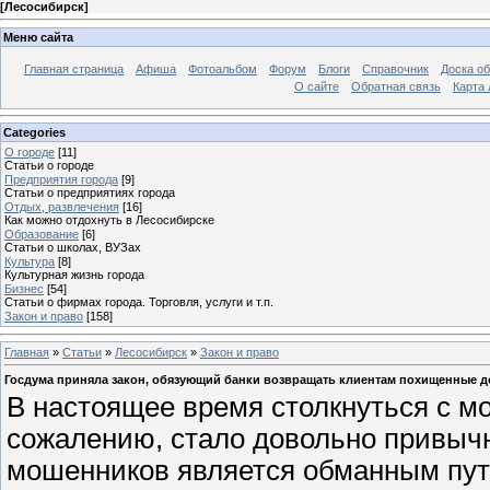
[
Лесосибирск
]
Меню сайта
Главная страница
Афиша
Фотоальбом
Форум
Блоги
Справочник
Доска о
О сайте
Обратная связь
Карта
Categories
О городе
[11]
Статьи о городе
Предприятия города
[9]
Статьи о предприятиях города
Отдых, развлечения
[16]
Как можно отдохнуть в Лесосибирске
Образование
[6]
Статьи о школах, ВУЗах
Культура
[8]
Культурная жизнь города
Бизнес
[54]
Статьи о фирмах города. Торговля, услуги и т.п.
Закон и право
[158]
Главная
»
Статьи
»
Лесосибирск
»
Закон и право
Госдума приняла закон, обязующий банки возвращать клиентам похищенные д
В настоящее время столкнуться с м
сожалению, стало довольно привы
мошенников является обманным пу