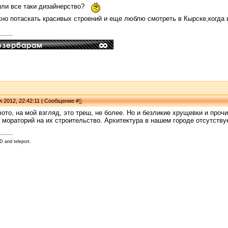
или все таки дизайнерство?
но потаскать красивых строений и еще люблю смотреть в Кырске,когда 
я 2012, 22:42:11 | Сообщение #
5
о, на мой взгляд, это треш, не более. Но и безликие хрущевки и проч
 мораторий на их строительство. Архитектура в нашем городе отсутствуе
D and teleport.