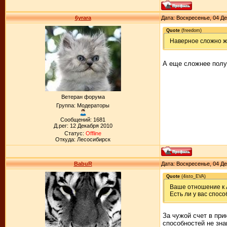
6yrara
Дата: Воскресенье, 04 Де
Quote
(
freedom
)
Наверное сложно ж
А еще сложнее полу
Ветеран форума
Группа: Модераторы
Сообщений: 1681
Д.рег: 12 Декабря 2010
Статус:
Offline
Откуда: Лесосибирск
BabuR
Дата: Воскресенье, 04 Де
Quote
(
4isto_EVA
)
Ваше отношение к 
Есть ли у вас спос
За чужой счет в пр
способностей не зна