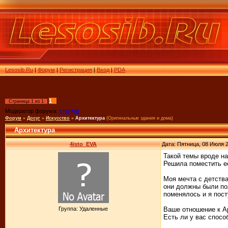
Lesosib.Ru
|
Форум
|
Регистрация
|
Вход
|
PDA
1
Страница
1
из
1
Модератор форума:
STEFANI
Форум
»
Досуг
»
Искусство
»
Архитектура
(Оригинальные здания и дома)
Архитектура
4isto_EVA
Дата: Пятница, 08 Июля 2
Такой темы вроде н
Решила поместить её
Моя мечта с детства
они должны были пол
поменялось и я посту
Группа: Удаленные
Ваше отношение к А
Есть ли у вас спосо