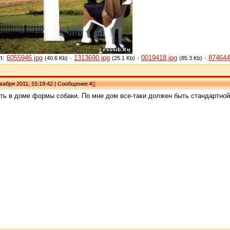
л:
6055946.jpg
·
1313690.jpg
·
0019418.jpg
·
874644
(40.6 Kb)
(25.1 Kb)
(85.3 Kb)
кабря 2011, 15:19:42 | Сообщение #
2
ь в доме формы собаки. По мне дом все-таки должен быть стандартной 