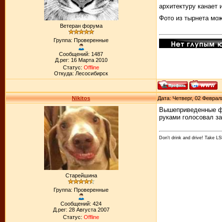
архитектуру канает 
Фото из тырнета мож
Ветеран форума
Группа: Проверенные
Сообщений: 1487
Д.рег: 16 Марта 2010
Статус:
Offline
Откуда: Лесосибирск
Nikitos
Дата: Четверг, 02 Феврал
Вышеприведенные фот
руками голосовал за
Don't drink and drive! Take LS
Старейшина
Группа: Проверенные
Сообщений: 424
Д.рег: 28 Августа 2007
Статус:
Offline