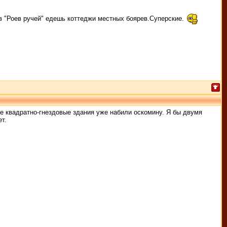
в "Роев ручей" едешь коттеджи местных боярев.Суперские.
ие квадратно-гнездовые здания уже набили оскомину. Я бы двумя
т.