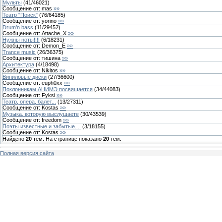
Мульты
(
41
/
46021
)
Сообщение от:
mas
»»
Театр "Поиск"
(
76
/
64185
)
Сообщение от:
yorino
»»
Drum’n bass
(
11
/
29452
)
Сообщение от:
Attache_X
»»
Нужны ноты!!!!
(
6
/
18231
)
Сообщение от:
Demon_E
»»
Trance music
(
26
/
36375
)
Сообщение от:
тишина
»»
Архитектура
(
4
/
18498
)
Сообщение от:
Nikitos
»»
Виниловые диски
(
27
/
36600
)
Сообщение от:
euph0xx
»»
Поклонникам АНИМЭ посвящается
(
34
/
44083
)
Сообщение от:
Fyksi
»»
Театр, опера, балет...
(
13
/
27311
)
Сообщение от:
Kostas
»»
Музыка, которую выслушаете
(
30
/
43539
)
Сообщение от:
freedom
»»
Поэты известные и забытые....
(
3
/
18155
)
Сообщение от:
Kostas
»»
Найдено
20
тем. На странице показано
20
тем.
Полная версия сайта