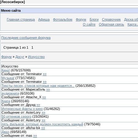
[
Лесосибирск
]
Меню сайта
Главная страница
Афиша
Фотоальбом
Форум
Блоги
Справочник
Доска о
О сайте
Обратная связь
Карта
Последние сообщения форума
Страница
1
из
1
1
Форум
»
Досуг
»
Искусство
Искусство
Кино!
(
676
/
157699
)
Сообщение от:
Terminator
»»
Музыка!
(
773
/
174581
)
Сообщение от:
Terminator
»»
Тексты песен, стихов которые нам нравятся...
(
256
/
135852
)
Сообщение от:
Марисабэль
»»
аудиокниги
(
6
/
19106
)
Сообщение от:
Attache_X
»»
Книги
(
260
/
93146
)
Сообщение от:
Друид
»»
Интересные факты о кино
(
31
/
46262
)
Сообщение от:
AsterLory
»»
50 оттенков серого
(
15
/
26041
)
Сообщение от:
AsterLory
»»
пять фильмов, которые должен посмотреть каждый
(
79
/
75046
)
Сообщение от:
afisha-lsk
»»
Джаз
(
69
/
58149
)
Сообщение от:
mas
»»