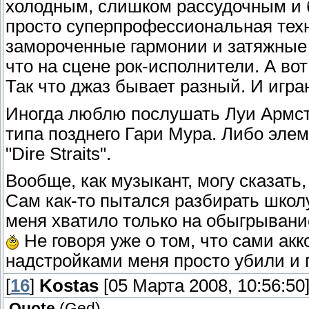
холодным, слишком рассудочным и 
просто суперпрофессиональная техн
замороченные гармонии и затяжные
что на сцене рок-исполнители. А во
Так что джаз бывает разный. И игра
Иногда люблю послушать Луи Армст
типа позднего Гари Мура. Либо элем
"Dire Straits".
Вообще, как музыкант, могу сказать
Сам как-то пытался разбирать школу
меня хватило только на обыгрывани
Не говоря уже о том, что сами ак
надстройками меня просто убили и
[
16
]
Kostas
[05 Марта 2008, 10:56:50
Quote
(
Ged
)