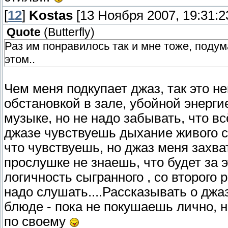
[
12
]
Kostas
[13 Ноября 2007, 19:31:2
Quote
(
Butterfly
)
Раз им понравилось так и мне тоже, подума
этом..
Чем меня подкупает джаз, так это 
обстановкой в зале, убойной энерги
музыке, но не надо забывать, что в
джазе чувствуешь дыхание живого су
что чувствуешь, но джаз меня захв
прослушке не знаешь, что будет за
логичность сыгранного , со второго р
надо слушать....Рассказывать о джа
блюде - пока не покушаешь лично, н
по своему