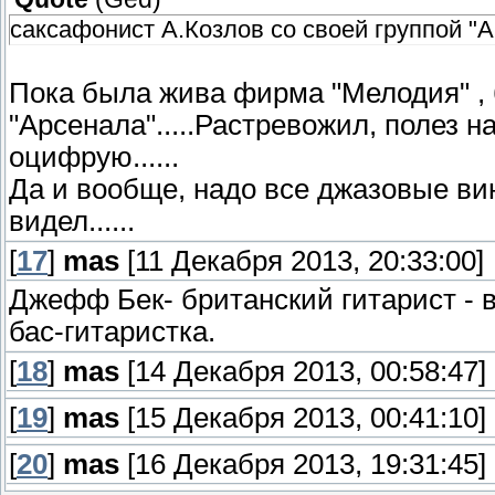
саксафонист А.Козлов со своей группой "
Пока была жива фирма "Мелодия" ,
"Арсенала".....Растревожил, полез н
оцифрую......
Да и вообще, надо все джазовые вин
видел......
[
17
]
mas
[11 Декабря 2013, 20:33:00]
Джефф Бек- британский гитарист - 
бас-гитаристка.
[
18
]
mas
[14 Декабря 2013, 00:58:47]
[
19
]
mas
[15 Декабря 2013, 00:41:10]
[
20
]
mas
[16 Декабря 2013, 19:31:45]