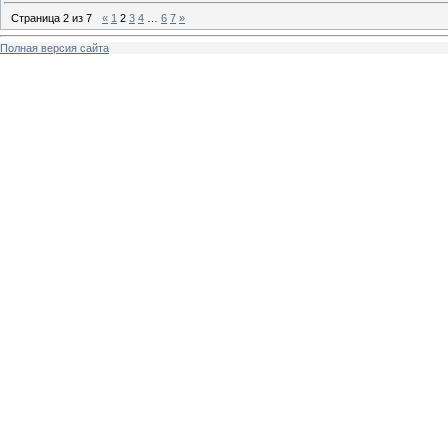
Страница
2
из
7
«
1
2
3
4
…
6
7
»
Полная версия сайта