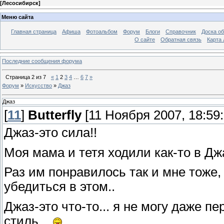
[
Лесосибирск
]
Меню сайта
Главная страница
Афиша
Фотоальбом
Форум
Блоги
Справочник
Доска о
О сайте
Обратная связь
Карта
Последние сообщения форума
Страница
2
из
7
«
1
2
3
4
…
6
7
»
Форум
»
Искусство
»
Джаз
Джаз
[
11
]
Butterfly
[11 Ноября 2007, 18:59:
Джаз-это сила!!
Моя мама и тетя ходили как-то в Дж
Раз им понравилось так и мне тоже,
убедиться в этом..
Джаз-это что-то... я не могу даже пе
стиль...