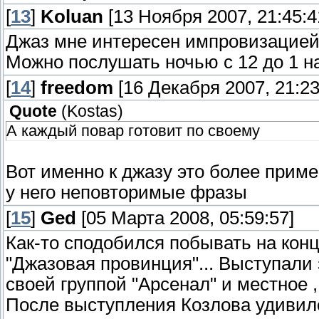
[
13
]
Koluan
[13 Ноября 2007, 21:45:4
Джаз мне интересен импровизацие
Можно послушать ночью с 12 до 1 н
[
14
]
freedom
[16 Декабря 2007, 21:23
Quote
(
Kostas
)
А каждый повар готовит по своему
Вот именно к джазу это более прим
у него неповторимые фразы
[
15
]
Ged
[05 Марта 2008, 05:59:57]
Как-то сподобился побывать на кон
"Джазовая провинция"... Выступали
своей группой "Арсенал" и местное 
После выступления Козлова удивил