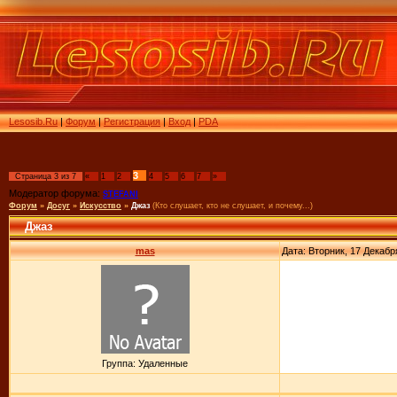
Lesosib.Ru
|
Форум
|
Регистрация
|
Вход
|
PDA
3
Страница
3
из
7
«
1
2
4
5
6
7
»
Модератор форума:
STEFANI
Форум
»
Досуг
»
Искусство
»
Джаз
(Кто слушает, кто не слушает, и почему...)
Джаз
mas
Дата: Вторник, 17 Декабр
Группа: Удаленные