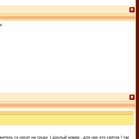
а.
 житель ск носит на груди
) дохлый номер , для них это святое ! так