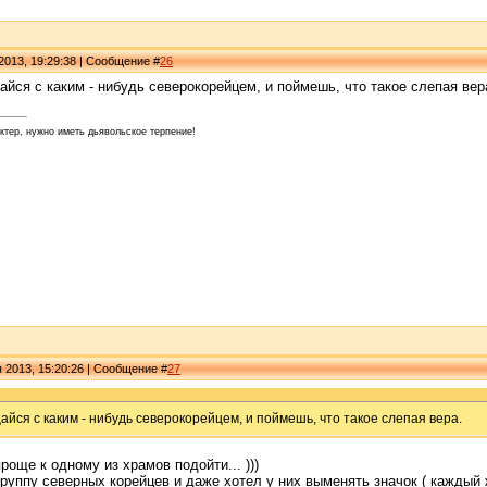
2013, 19:29:38 | Сообщение #
26
айся с каким - нибудь северокорейцем, и поймешь, что такое слепая вер
ктер, нужно иметь дьявольское терпение!
я 2013, 15:20:26 | Сообщение #
27
щайся с каким - нибудь северокорейцем, и поймешь, что такое слепая вера.
проще к одному из храмов подойти... )))
 группу северных корейцев и даже хотел у них выменять значок ( каждый