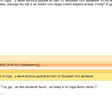
-го года... у меня волосы дыбом встают от безумия того времени. Если 
ина, никогда бы так и не понял что люди слепо верили всему этому! И д
2013, 18:45:33 | Сообщение #
25
6-го года... у меня волосы дыбом встают от безумия того времени
? ну да , не без изъянов было , но кому в те года было легко ?