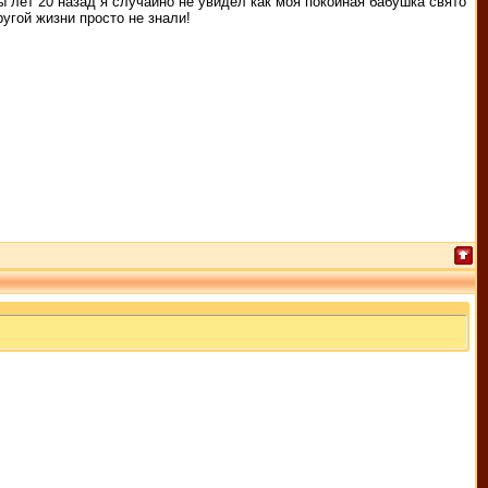
бы лет 20 назад я случайно не увидел как моя покойная бабушка свято
ругой жизни просто не знали!