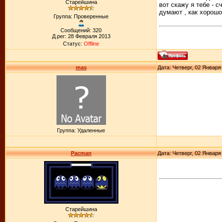
Старейшина
вот скажу я тебе - 
думают , как хорошо
Группа: Проверенные
Сообщений: 320
Д.рег: 28 Февраля 2013
Статус:
Offline
mas
Дата: Четверг, 02 Января
Группа: Удаленные
Pacman
Дата: Четверг, 02 Января
Старейшина