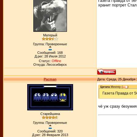
Газета Правда от 56
хранит портрет Стал
Матерый
Группа: Проверенные
Сообщений: 168
Д.рег: 28 Июля 2012
Статус:
Offline
Откуда: Лесосибирск
Pacman
Дата: Среда, 25 Декабря 
Цитата
Mestniy
(
)
Газета Правда от 5
чё уж сразу безумия 
Старейшина
Группа: Проверенные
Сообщений: 320
Д.рег: 28 Февраля 2013