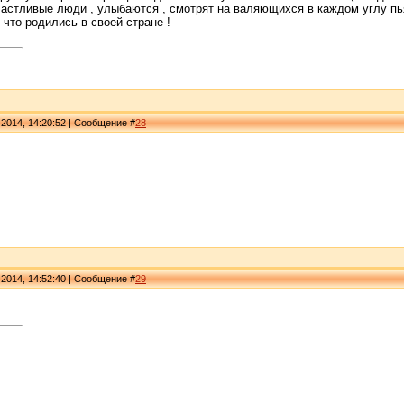
счастливые люди , улыбаются , смотрят на валяющихся в каждом углу пь
 что родились в своей стране !
 2014, 14:20:52 | Сообщение #
28
 2014, 14:52:40 | Сообщение #
29