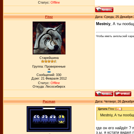
Статус:
Offline
Fitez
Дата: Среда, 25 Декабря 
Mestniy
, А ты пообщ
Чтобы иметь ангельский хара
Старейшина
Группа: Проверенные
Сообщений: 330
Д.рег: 21 Февраля 2012
Статус:
Offline
Откуда: Лесосибирск
Pacman
Дата: Четверг, 26 Декабр
Цитата
Fitez
(
)
Mestniy, А ты пооб
где он его найдёт ? 
з.ы. я кстати видел