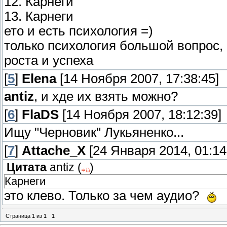
12. Карнеги
13. Карнеги
ето и есть психология =)
только психология большой вопрос, 
роста и успеха
[
5
]
Elena
[14 Ноября 2007, 17:38:45]
antiz
, и хде их взять можно?
[
6
]
FlaDS
[14 Ноября 2007, 18:12:39]
Ищу "Черновик" Лукьяненко...
[
7
]
Attache_X
[24 Января 2014, 01:14
Цитата
antiz
(
)
Карнеги
это клево. Только за чем аудио?
Страница
1
из
1
1