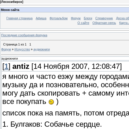
[
Лесосибирск
]
Меню сайта
Главная страница
Афиша
Фотоальбом
Форум
Блоги
Справочник
Доска о
О сайте
Обратная связь
Карта
Последние сообщения форума
Страница
1
из
1
1
Форум
»
Искусство
»
аудиокниги
аудиокниги
[
1
]
antiz
[14 Ноября 2007, 12:08:47]
я много и часто езжу между городам
музыку да и позновательно, особенн
могу дать скопировать + самому инт
все покупать
)
список пока на память, потом отред
1. Булгаков: Собачье сердце.