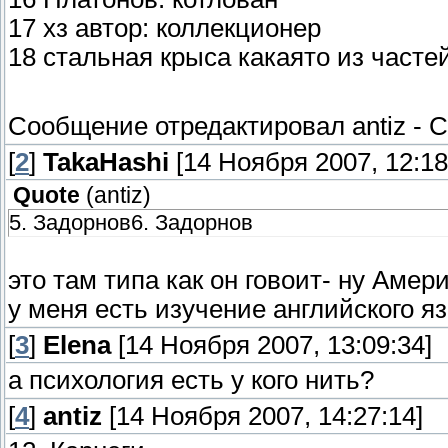
17 хз автор: коллекционер
18 стальная крыса какаято из часте
Сообщение отредактировал
antiz
-
С
[
2
]
TakaHashi
[14 Ноября 2007, 12:18
Quote
(
antiz
)
5. Задорнов6. Задорнов
это там типа как он говоит- ну Аме
у меня есть изучение английского язы
[
3
]
Elena
[14 Ноября 2007, 13:09:34]
а психология есть у кого нить?
[
4
]
antiz
[14 Ноября 2007, 14:27:14]