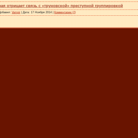
рая отрицает связь с «труновской» преступной группировкой
 Добавил:
Vampir
| Дата: 17 Ноября 2014 |
Комментарии (2)