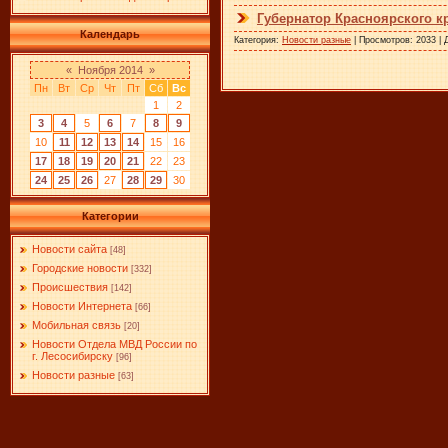
Губернатор Красноярского к
Календарь
Категория:
Новости разные
| Просмотров: 2033 |
«
Ноября 2014
»
Пн
Вт
Ср
Чт
Пт
Сб
Вс
1
2
3
4
5
6
7
8
9
10
11
12
13
14
15
16
17
18
19
20
21
22
23
24
25
26
27
28
29
30
Категории
Новости сайта
[48]
Городские новости
[332]
Происшествия
[142]
Новости Интернета
[66]
Мобильная связь
[20]
Новости Отдела МВД России по
г. Лесосибирску
[96]
Новости разные
[63]
​