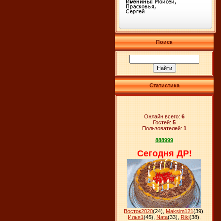
Поиск
Статистика
Онлайн всего:
6
Гостей:
5
Пользователей:
1
888999
Сегодня ДР!
Восток2020
(24)
,
Maksim121
(39)
,
Илья1
(45)
,
Nata
(33)
,
Riki
(38)
,