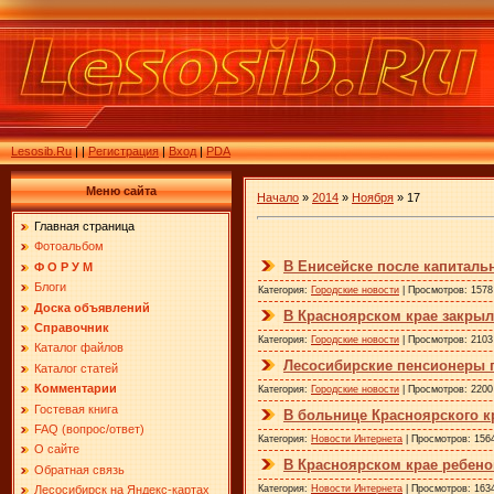
Lesosib.Ru
|
|
Регистрация
|
Вход
|
PDA
Меню сайта
Начало
»
2014
»
Ноября
»
17
Главная страница
Фотоальбом
В Енисейске после капиталь
Ф О Р У М
Блоги
Категория:
Городские новости
| Просмотров: 1578
Доска объявлений
В Красноярском крае закрыл
Справочник
Категория:
Городские новости
| Просмотров: 2103
Каталог файлов
Лесосибирские пенсионеры 
Каталог статей
Комментарии
Категория:
Городские новости
| Просмотров: 2200
Гостевая книга
В больнице Красноярского к
FAQ (вопрос/ответ)
Категория:
Новости Интернета
| Просмотров: 156
О сайте
В Красноярском крае ребено
Обратная связь
Категория:
Новости Интернета
| Просмотров: 163
Лесосибирск на Яндекс-картах