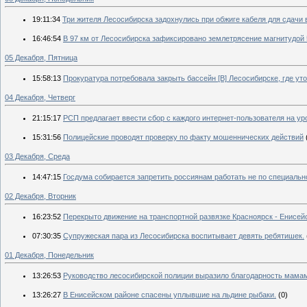
19:11:34
Три жителя Лесосибирска задохнулись при обжиге кабеля для сдачи 
16:46:54
В 97 км от Лесосибирска зафиксировано землетрясение магнитудой 
05 Декабря, Пятница
15:58:13
Прокуратура потребовала закрыть бассейн [В] Лесосибирске, где уто
04 Декабря, Четверг
21:15:17
РСП предлагает ввести сбор с каждого интернет-пользователя на уро
15:31:56
Полицейские проводят проверку по факту мошеннических действий
03 Декабря, Среда
14:47:15
Госдума собирается запретить россиянам работать не по специальн
02 Декабря, Вторник
16:23:52
Перекрыто движение на транспортной развязке Красноярск - Енисейс
07:30:35
Супружеская пара из Лесосибирска воспитывает девять ребятишек.
01 Декабря, Понедельник
13:26:53
Руководство лесосибирской полиции выразило благодарность мамам
13:26:27
В Енисейском районе спасены уплывшие на льдине рыбаки.
(0)