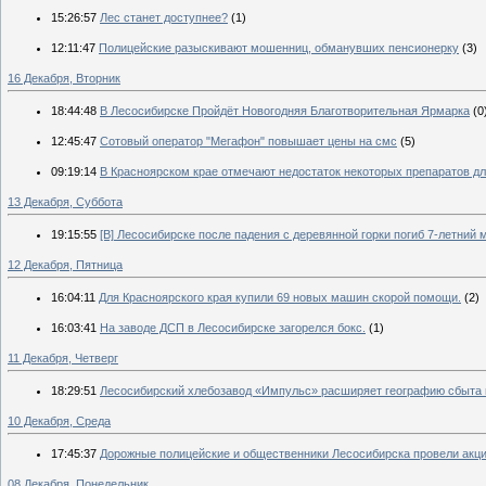
15:26:57
Лес станет доступнее?
(1)
12:11:47
Полицейские разыскивают мошенниц, обманувших пенсионерку
(3)
16 Декабря, Вторник
18:44:48
В Лесосибирске Пройдёт Новогодняя Благотворительная Ярмарка
(0
12:45:47
Сотовый оператор "Мегафон" повышает цены на смс
(5)
09:19:14
В Красноярском крае отмечают недостаток некоторых препаратов дл
13 Декабря, Суббота
19:15:55
[В] Лесосибирске после падения с деревянной горки погиб 7-летний 
12 Декабря, Пятница
16:04:11
Для Красноярского края купили 69 новых машин скорой помощи.
(2)
16:03:41
На заводе ДСП в Лесосибирске загорелся бокс.
(1)
11 Декабря, Четверг
18:29:51
Лесосибирский хлебозавод «Импульс» расширяет географию сбыта 
10 Декабря, Среда
17:45:37
Дорожные полицейские и общественники Лесосибирска провели акц
08 Декабря, Понедельник