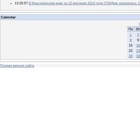
13:25:57
В Красноярском крае за 10 месяцев 2014 года СПИДом заразилось 15
Calendar
Пн
Вт
1
2
8
9
15
16
22
23
29
30
Полная версия сайта