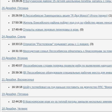
13:29:26
В Богучанском районе 15-летняя школьница погибла, катаясь с горы
26 Декабря, Пятница
20:26:59
В Лесосибирске Завершилась акция "Я Дед Мороз"! Итоги (видео)
(1)
17:50:38
Житель Енисейского района пойдет под суд за убийство двоих пенси
17:49:49
Открыты новые ледовые переправы в крае.
(0)
24 Декабря, Среда
18:33:13
Оператор "Ростелеком" подымает цены с 1 января.
(3)
18:31:33
Многодетная семья Лесосибирска обратилась к Красноярцам за по
23 Декабря, Вторник
20:40:07
Лесосибирские стражи порядка провели рейд по выявлению нарушит
20:39:36
[В] Лесосибирске оборудовали специальные рабочие места для инва
21 Декабря, Воскресенье
16:18:18
Шойгу потребовал на год раньше поставить на дежурство РЛС "Воро
19 Декабря, Пятница
12:44:20
В Красноярском крае из-за теплой погоды закрыли несколько зимник
18 Декабря, Четверг