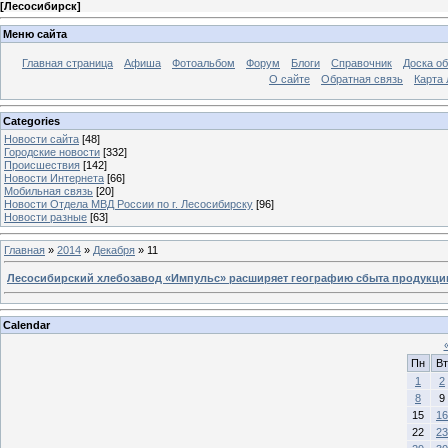
[
Лесосибирск
]
Меню сайта
Главная страница
Афиша
Фотоальбом
Форум
Блоги
Справочник
Доска о
О сайте
Обратная связь
Карта
Categories
Новости сайта
[48]
Городские новости
[332]
Происшествия
[142]
Новости Интернета
[66]
Мобильная связь
[20]
Новости Отдела МВД России по г. Лесосибирску
[96]
Новости разные
[63]
Главная
»
2014
»
Декабря
»
11
Лесосибирский хлебозавод «Импульс» расширяет географию сбыта продукци
Calendar
Пн
Вт
1
2
8
9
15
16
22
23