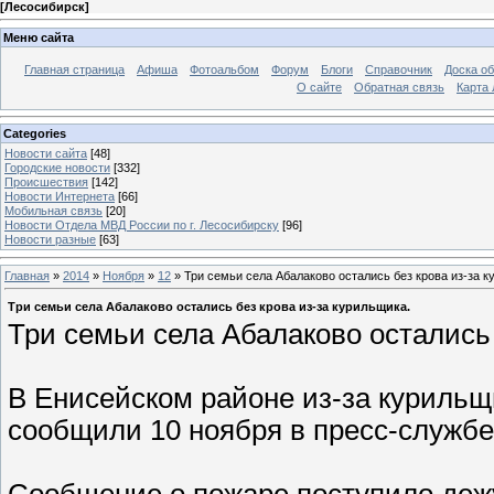
[
Лесосибирск
]
Меню сайта
Главная страница
Афиша
Фотоальбом
Форум
Блоги
Справочник
Доска о
О сайте
Обратная связь
Карта
Categories
Новости сайта
[48]
Городские новости
[332]
Происшествия
[142]
Новости Интернета
[66]
Мобильная связь
[20]
Новости Отдела МВД России по г. Лесосибирску
[96]
Новости разные
[63]
Главная
»
2014
»
Ноября
»
12
» Три семьи села Абалаково остались без крова из-за к
Три семьи села Абалаково остались без крова из-за курильщика.
Три семьи села Абалаково остались 
В Енисейском районе из-за курильщ
сообщили 10 ноября в пресс-службе
Сообщение о пожаре поступило деж