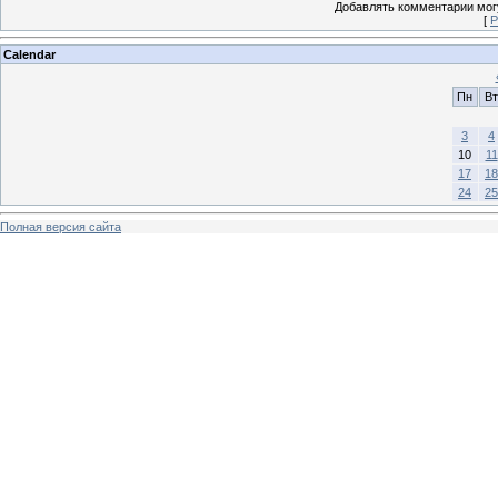
Добавлять комментарии могу
[
Р
Calendar
Пн
Вт
3
4
10
11
17
18
24
25
Полная версия сайта