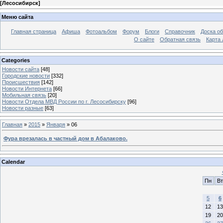
[
Лесосибирск
]
Меню сайта
Главная страница
Афиша
Фотоальбом
Форум
Блоги
Справочник
Доска о
О сайте
Обратная связь
Карта
Categories
Новости сайта
[48]
Городские новости
[332]
Происшествия
[142]
Новости Интернета
[66]
Мобильная связь
[20]
Новости Отдела МВД России по г. Лесосибирску
[96]
Новости разные
[63]
Главная
»
2015
»
Января
»
06
Фура врезалась в частный дом в Абалаково.
Calendar
Пн
Вт
5
6
12
13
19
20