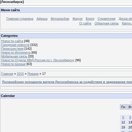
[
Лесосибирск
]
Меню сайта
Главная страница
Афиша
Фотоальбом
Форум
Блоги
Справочник
Доска о
О сайте
Обратная связь
Карта
Categories
Новости сайта
[48]
Городские новости
[332]
Происшествия
[142]
Новости Интернета
[66]
Мобильная связь
[20]
Новости Отдела МВД России по г. Лесосибирску
[96]
Новости разные
[63]
Главная
»
2015
»
Января
»
17
Полицейские поощрили жителя Лесосибирска за содействие в задержании пре
Calendar
Пн
Вт
5
6
12
13
19
20